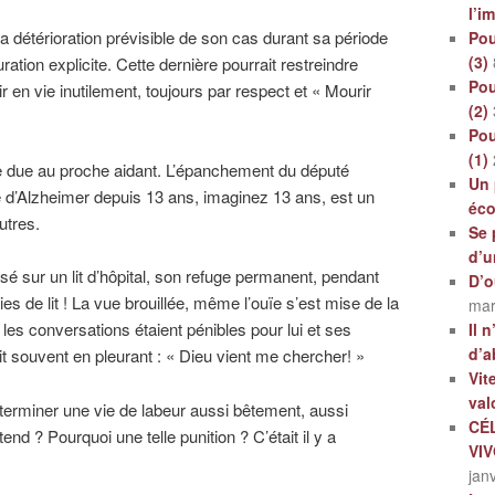
l’i
a détérioration prévisible de son cas durant sa période
Pou
(3)
ration explicite. Cette dernière pourrait restreindre
Pou
r en vie inutilement, toujours par respect et « Mourir
(2)
Pou
(1)
nce due au proche aidant. L’épanchement du député
Un 
 d’Alzheimer depuis 13 ans, imaginez 13 ans, est un
éc
utres.
Se 
d’u
é sur un lit d’hôpital, son refuge permanent, pendant
D’o
s de lit ! La vue brouillée, même l’ouïe s’est mise de la
mar
 les conversations étaient pénibles pour lui et ses
Il 
d’a
iait souvent en pleurant : « Dieu vient me chercher! »
Vit
val
terminer une vie de labeur aussi bêtement, aussi
CÉ
tend ? Pourquoi une telle punition ? C’était il y a
VI
jan