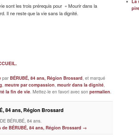
La 
ie sont les trois prérequis pour « Mourir dans la
pir
rd. Il ne reste que la vie sans la dignité.
ACCUEIL.
e
par
BÉRUBÉ, 84 ans, Région Brossard
, et marqué
g
,
meutre par compassion
,
mourir dans la dignité
,
té la fin de vie
. Mettez-le en favori avec son
permalien
.
, 84 ans, Région Brossard
E BÉRUBÉ, 84 ans.
les de BÉRUBÉ, 84 ans, Région Brossard
→