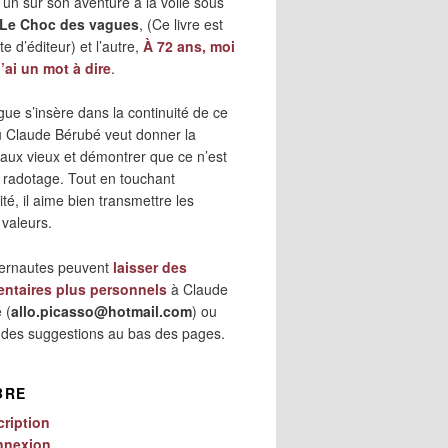
 l’un sur son aventure à la voile sous
Le Choc des vagues
, (Ce livre est
e d’éditeur) et l’autre,
À 72 ans, moi
j’ai un mot à dire
.
gue s’insère dans la continuité de ce
où Claude Bérubé veut donner la
 aux vieux et démontrer que ce n’est
 radotage. Tout en touchant
lité, il aime bien transmettre les
 valeurs.
ternautes peuvent
laisser des
ntaires plus personnels
à Claude
 (
allo.picasso@hotmail.com
) ou
r des suggestions au bas des pages.
BRE
cription
nnexion