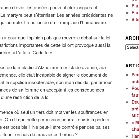
Flu
rance de vie, les années peuvent être longues et
Flu
». Le martyre peut s’éterniser. Les années précédentes ne
Sit
» qui compte. La notion de droit remplace l’humanisme.
n » pour que l’opinion publique rouvre le débat sur la loi
ARCH
strictions importantes de cette loi ont provoqué aussi la
Archiv
ier. « L’affaire Cadotte ».
ARTI
s de la maladie d’Alzheimer à un stade avancé, aux
Per
démence, elle était incapable de signer le document de
ind
nt le supplice insoutenable, son mari décida, par amour,
Pou
ffrances de sa femme en acceptant les conséquences
fau
d’une restriction de la loi.
Deu
pré
ce où seul un tiers doit motiver les souffrances en
MI
i. On dit que cette permission pourrait ouvrir la porte à
« M
 est possible ! Ne peut-il être contrôlé par des balises
ch
e fleurir en cas de mauvaises herbes ?
Har