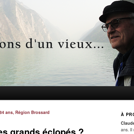
d'un vieux…
Navigation
4 ans, Région Brossard
À PR
des
Claud
articles
es grands éclopés ?
ans. Il