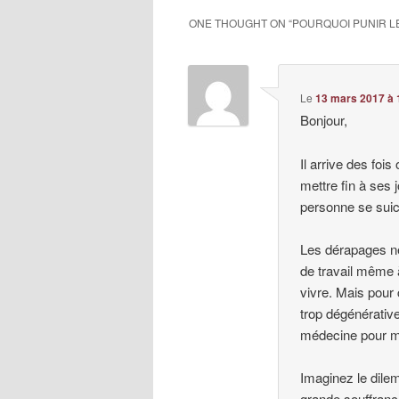
ONE THOUGHT ON “
POURQUOI PUNIR L
Le
13 mars 2017 à 
Bonjour,
Il arrive des fois
mettre fin à ses 
personne se suicid
Les dérapages n
de travail même à
vivre. Mais pour 
trop dégénérative
médecine pour mo
Imaginez le dile
grande souffranc