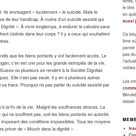
livres,
le titre
. Ils envisagent « lucidement » le suicide. Mais le
en quêt
use de leur handicap. À moins d’un suicide assisté qui
aussi 
la Dignité ». À vivre longtemps, à endurer le calvaire sans
frent cloitrés dans leur corps ? Il y a ceux qui souhaitent
Ce blo
tres.
livre 
parole
pas du
ndis que les biens portants y ont facilement accès. Le
l’actua
logan; c’en est une pour les grands estropiés de la vie.
nobles
 Suisse où plusieurs se rendent à la Société Dignitas
z. Elle n’est pas seule. Il y en a plusieurs autres
Les in
a trace. Pourquoi ne pas parler du suicide assisté par
comme
Bérubé
laisse
’à la fin de la vie. Malgré les souffrances atroces. La
 qui ne souffrent pas, soit les biens portants en autorité,
MEM
n imposant des conditions impossibles. Tous les moyens
Ins
 priver de « Mourir dans la dignité ».
Co