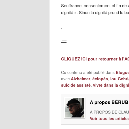
Souffrance, consentement et fin de v
dignité ». Sinon la dignité prend le bo
—
CLIQUEZ ICI pour retourner à l'
Ce contenu a été publié dans
Blogu
avec
Alzheimer
,
éclopés
,
lou Gehri
suicide assisté
,
vivre dans la digni
A propos BÉRUBÉ
À PROPOS DE CLAUD
Voir tous les artic