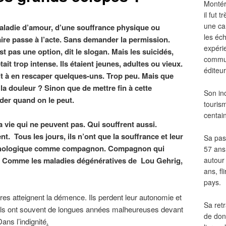
Montér
il fut
une ca
 maladie d’amour, d’une souffrance physique ou
les éch
ire passe à l’acte. Sans demander la permission.
expéri
st pas une option, dit le slogan. Mais les suicidés,
commun
ait trop intense. Ils étaient jeunes, adultes ou vieux.
éditeur
ssit à en rescaper quelques-uns. Trop peu. Mais que
 la douleur ? Sinon que de mettre fin à cette
Son in
cider quand on le peut.
touris
centai
la vie qui ne peuvent pas. Qui souffrent aussi.
. Tous les jours, ils n’ont que la souffrance et leur
Sa pass
ychologique comme compagnon. Compagnon qui
57 ans 
autour
t. Comme les maladies dégénératives de Lou Gehrig,
ans, fl
pays.
utres atteignent la démence. Ils perdent leur autonomie et
Sa retr
Ils ont souvent de longues années malheureuses devant
de don
ans l’indignité
.