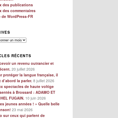
x des publications
x des commentaires
e de WordPress-FR
IVES
es
CLES RÉCENTS
cevoir un revenu outrancier et
écent.
20 juillet 2026
r protéger la langue française, il
t d’abord la parler.
8 juillet 2026
x spectacles de haute voltige
sentés à Brossard : ADAMO ET
CHEL FUGAIN.
10 juin 2026
es jeunes années ! » Quelle belle
anson!
23 mai 2026
o sur ceux qui parlent de