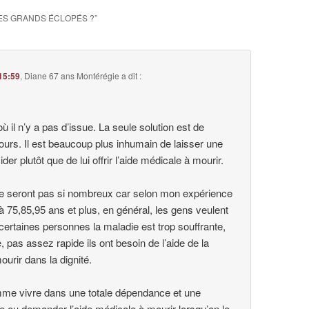
ES GRANDS ÉCLOPÉS ?
”
15:59
,
Diane 67 ans Montérégie
a dit :
 où il n’y a pas d’issue. La seule solution est de
jours. Il est beaucoup plus inhumain de laisser une
er plutôt que de lui offrir l’aide médicale à mourir.
e seront pas si nombreux car selon mon expérience
 75,85,95 ans et plus, en général, les gens veulent
certaines personnes la maladie est trop souffrante,
, pas assez rapide ils ont besoin de l’aide de la
urir dans la dignité.
mme vivre dans une totale dépendance et une
e ou demander l’aide médicale à mourir lorsqu’on le