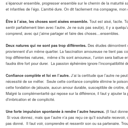
s’épanouir ensemble, progresser ensemble sur le chemin de la maturité 
et infantiles de l’égo. L’amitié dure. On dit facilement ma compagne, mo
Être à l’aise, les choses sont aisées ensemble.
Tout est aisé, facile. 
sentir parfaitement bien avec l’autre. Je ne suis pas seul(e), il y a quelq
comprend, avec qui j’aime partager et faire des choses…ensembles.
Deux natures qui ne sont pas trop différentes.
Des études démontrent q
proviennent d’un même quartier. La fascination amoureuse ne tient pas co
trop différentes natures, même s’ils sont amoureux, l’union sera battue en 
faudra être fort pour durer. La passion éphémère ignore l’incompatibilité 
Confiance complète et foi en l’autre.
J’ai la certitude que l’autre ne pe
nécessité de se méfier. Seule cette confiance complète élimine le poison d
cette fondation de jalousie, aucun amour durable, susceptible de croitre, d
Malgré la complémentarité qui repose sur la différence, il faut y ajouter la 
d’imbrication et de complicité.
Une forte impulsion spontanée à rendre l’autre heureux.
(Il faut donne
Si vous donnez, mais que l’autre n’a pas reçu ce qu’il souhaite recevoir,
pas donné. Il faut voir, comprendre et ressentir son ou sa partenaire. Tr