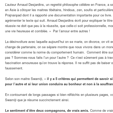
L’auteur Arnaud Desjardins, un regretté philosophe célèbre en France, a s
en Asie à côtoyer les maitres tibétains, hindous, zen, soufis et particuliè
Prajnanpad dont il a rapporté une documentation importante pour ce livre
agrémenter le texte qui suit. Arnaud Desjardins écrit pour expliquer le titre
réussie ne doit que peu à la réussite, que celle-ci soit professionnelle, m
une vie heureuse et comblée. » Par l’amour entre autres !
La désinvolture avec laquelle aujourd’hui on se marie, on divorce, on vit
change de partenaire, on se sépare montre que nous vivons dans un mo
considérer comme la norme du comportement humain. Comment être sur
pas ? Sommes-nous faits l’un pour l’autre ? Ce n’est sûrement pas à trav
fascination amoureuse qu’on trouve la réponse. Il ne suffit pas de baiser 
faussement.
Selon son maitre Swamiji, «
il y a 5 critères qui permettent de savoir si
pour l’autre et si leur union conduira au bonheur et non à la souffra
En contournant de longs passages si bien réfléchis en plusieurs pages, voi
Swamiji que je résume succinctement ainsi.
Le sentiment d’être deux compagnons, de vrais amis.
Comme de vrais 