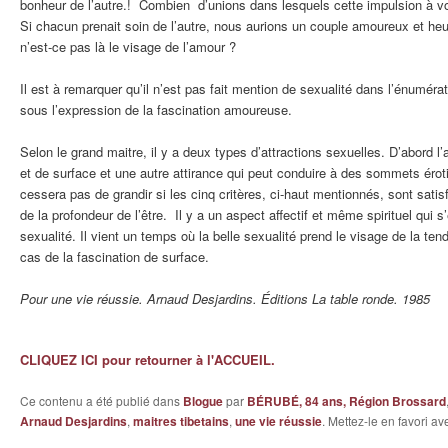
bonheur de l’autre.! Combien d’unions dans lesquels cette impulsion à voul
Si chacun prenait soin de l’autre, nous aurions un couple amoureux et heu
n’est-ce pas là le visage de l’amour ?
Il est à remarquer qu’il n’est pas fait mention de sexualité dans l’énumérat
sous l’expression de la fascination amoureuse.
Selon le grand maitre, il y a deux types d’attractions sexuelles. D’abord l
et de surface et une autre attirance qui peut conduire à des sommets érot
cessera pas de grandir si les cinq critères, ci-haut mentionnés, sont satisf
de la profondeur de l’être. Il y a un aspect affectif et même spirituel qui s
sexualité. Il vient un temps où la belle sexualité prend le visage de la te
cas de la fascination de surface.
Pour une vie réussie. Arnaud Desjardins. Éditions La table ronde. 1985
CLIQUEZ ICI pour retourner à l'ACCUEIL.
Ce contenu a été publié dans
Blogue
par
BÉRUBÉ, 84 ans, Région Brossard
Arnaud Desjardins
,
maitres tibetains
,
une vie réussie
. Mettez-le en favori a