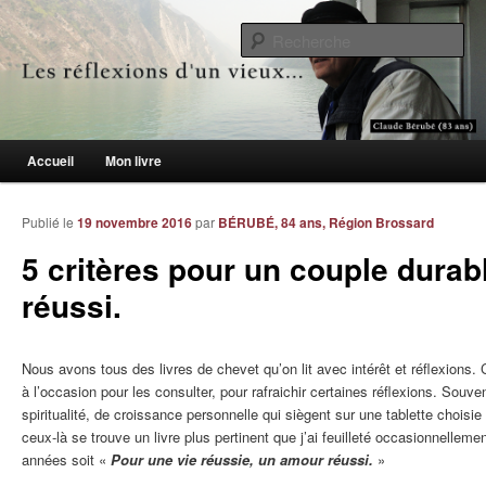
Le blogue des aînés de 65 ans et +
Re
Les réflexions d'un vieux…
Menu principal
Accueil
Mon livre
Aller au contenu principal
Aller au contenu secondaire
Publié le
19 novembre 2016
par
BÉRUBÉ, 84 ans, Région Brossard
5 critères pour un couple durabl
réussi.
Nous avons tous des livres de chevet qu’on lit avec intérêt et réflexions. 
à l’occasion pour les consulter, pour rafraichir certaines réflexions. Souv
spiritualité, de croissance personnelle qui siègent sur une tablette choisie
ceux-là se trouve un livre plus pertinent que j’ai feuilleté occasionnelle
années soit «
Pour une vie réussie, un amour réussi.
»