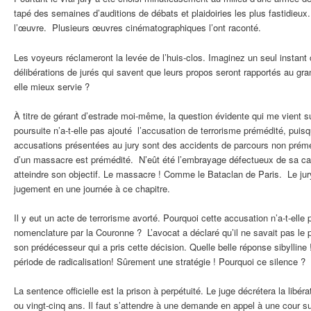
tapé des semaines d’auditions de débats et plaidoiries les plus fastidieux
l’œuvre. Plusieurs œuvres cinématographiques l’ont raconté.
Les voyeurs réclameront la levée de l’huis-clos. Imaginez un seul instant
délibérations de jurés qui savent que leurs propos seront rapportés au grand
elle mieux servie ?
À titre de gérant d’estrade moi-même, la question évidente qui me vient su
poursuite n’a-t-elle pas ajouté l’accusation de terrorisme prémédité, puisq
accusations présentées au jury sont des accidents de parcours non préméd
d’un massacre est prémédité. N’eût été l’embrayage défectueux de sa carab
atteindre son objectif. Le massacre ! Comme le Bataclan de Paris. Le jur
jugement en une journée à ce chapitre.
Il y eut un acte de terrorisme avorté. Pourquoi cette accusation n’a-t-elle p
nomenclature par la Couronne ? L’avocat a déclaré qu’il ne savait pas le
son prédécesseur qui a pris cette décision. Quelle belle réponse sibylline
période de radicalisation! Sûrement une stratégie ! Pourquoi ce silence ?
La sentence officielle est la prison à perpétuité. Le juge décrétera la libéra
ou vingt-cinq ans. Il faut s’attendre à une demande en appel à une cour su