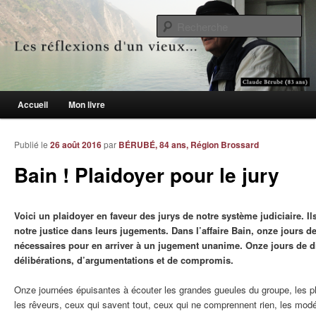
Le blogue des aînés de 65 ans et +
Re
Les réflexions d'un vieux…
Menu principal
Accueil
Mon livre
Aller au contenu principal
Aller au contenu secondaire
Publié le
26 août 2016
par
BÉRUBÉ, 84 ans, Région Brossard
Bain ! Plaidoyer pour le jury
Voici un plaidoyer en faveur des jurys de notre système judiciaire. Il
notre justice dans leurs jugements. Dans l’affaire Bain, onze jours de
nécessaires pour en arriver à un jugement unanime. Onze jours de d
délibérations, d’argumentations et de compromis.
Onze journées épuisantes à écouter les grandes gueules du groupe, les p
les rêveurs, ceux qui savent tout, ceux qui ne comprennent rien, les modér