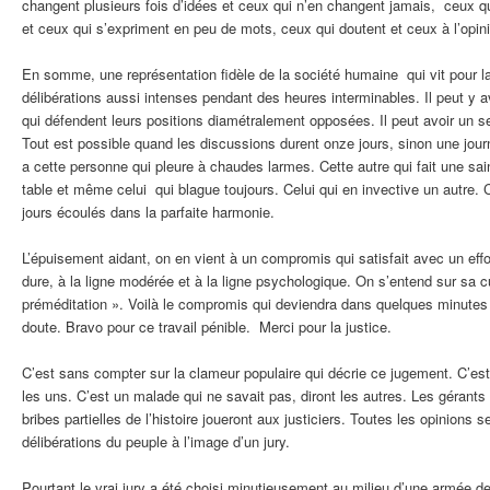
changent plusieurs fois d’idées et ceux qui n’en changent jamais, ceux qu
et ceux qui s’expriment en peu de mots, ceux qui doutent et ceux à l’opin
En somme, une représentation fidèle de la société humaine qui vit pour la
délibérations aussi intenses pendant des heures interminables. Il peut y 
qui défendent leurs positions diamétralement opposées. Il peut avoir un seu
Tout est possible quand les discussions durent onze jours, sinon une journé
a cette personne qui pleure à chaudes larmes. Cette autre qui fait une sain
table et même celui qui blague toujours. Celui qui en invective un autre.
jours écoulés dans la parfaite harmonie.
L’épuisement aidant, on en vient à un compromis qui satisfait avec un effor
dure, à la ligne modérée et à la ligne psychologique. On s’entend sur sa c
préméditation ». Voilà le compromis qui deviendra dans quelques minutes
doute. Bravo pour ce travail pénible. Merci pour la justice.
C’est sans compter sur la clameur populaire qui décrie ce jugement. C’est
les uns. C’est un malade qui ne savait pas, diront les autres. Les gérants
bribes partielles de l’histoire joueront aux justiciers. Toutes les opinions
délibérations du peuple à l’image d’un jury.
Pourtant le vrai jury a été choisi minutieusement au milieu d’une armée de 