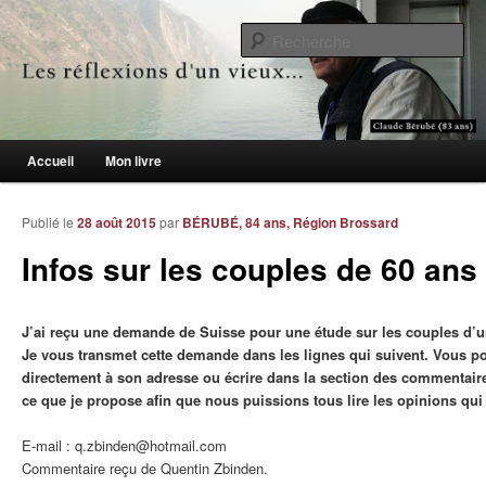
Le blogue des aînés de 65 ans et +
Re
Les réflexions d'un vieux…
Menu principal
Accueil
Mon livre
Aller au contenu principal
Aller au contenu secondaire
Publié le
28 août 2015
par
BÉRUBÉ, 84 ans, Région Brossard
Infos sur les couples de 60 ans
J’ai reçu une demande de Suisse pour une étude sur les couples d’un
Je vous transmet cette demande dans les lignes qui suivent. Vous po
directement à son adresse ou écrire dans la section des commentaires
ce que je propose afin que nous puissions tous lire les opinions qui 
E-mail : q.zbinden@hotmail.com
Commentaire reçu de Quentin Zbinden.