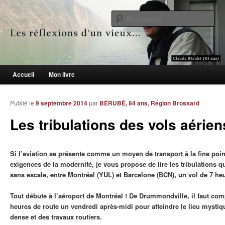
Le blogue des aînés de 65 ans et +
Re
Les réflexions d'un vieux…
Menu principal
Accueil
Mon livre
Aller au contenu principal
Aller au contenu secondaire
Publié le
9 septembre 2014
par
BÉRUBÉ, 84 ans, Région Brossard
Les tribulations des vols aérien
Si l’aviation se présente comme un moyen de transport à la fine poi
exigences de la modernité, je vous propose de lire les tribulations q
sans escale, entre Montréal (YUL) et Barcelone (BCN), un vol de 7 he
Tout débute à l’aéroport de Montréal ! De Drummondville, il faut co
heures de route un vendredi après-midi pour atteindre le lieu mystiqu
dense et des travaux routiers.