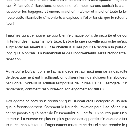
réel. À l’arrivée à Barcelone, encore une fois, nous serons contraints à a
récupérer les bagages. Et encore marcher, marcher et marcher toute la lon
Toute cette ribambelle d’inconforts a explosé à l’aller tandis que le retour 
itou !
Imaginez qu’à ce nouvel aéroport, entre chaque point de sécurité et de contr
l’intérieur des magasins hors taxe. Est-ce là une nouvelle approche qu’ab
augmenter les revenus ? Et le chemin à suivre pour se rendre à la porte
long qu’à Montréal. La nomenclature des inconvénients serait redondante p
répétition.
Au retour à Dorval, comme l’achalandage est au maximum de sa capacité
de débarquement est insuffisant, on utilisera les nostalgiques transborde
par Dorval. Sont-ils la solution temporaire de Trudeau. Et si l’aérogare Tru
rendement, comment résoudra-t-on son engorgement futur ?
Des agents de bord nous confiaient que Trudeau était l’aérogare qu’ils déte
que le fonctionnement. Comment le futur de l’aviation peut-il se bâtir su
est-ce possible qu’à partir de Drummondville, il ait fallu 6 heures pour u
le retour. La vitesse de plus en plus grande des appareils n’a aucune affinit
tous les inconvénients. L’organisation terrestre ne doit-elle pas prendre l