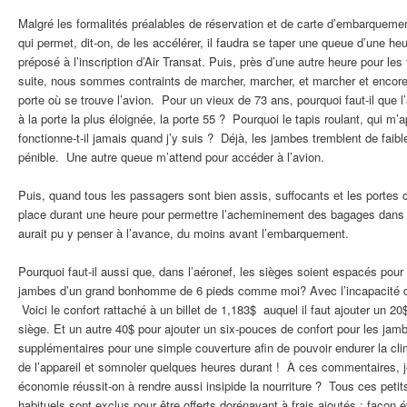
Malgré les formalités préalables de réservation et de carte d’embarquemen
qui permet, dit-on, de les accélérer, il faudra se taper une queue d’une heu
préposé à l’inscription d’Air Transat. Puis, près d’une autre heure pour les 
suite, nous sommes contraints de marcher, marcher, et marcher et encore
porte où se trouve l’avion. Pour un vieux de 73 ans, pourquoi faut-il que 
à la porte la plus éloignée, la porte 55 ? Pourquoi le tapis roulant, qui m’a
fonctionne-t-il jamais quand j’y suis ? Déjà, les jambes tremblent de faib
pénible. Une autre queue m’attend pour accéder à l’avion.
Puis, quand tous les passagers sont bien assis, suffocants et les portes c
place durant une heure pour permettre l’acheminement des bagages dans l
aurait pu y penser à l’avance, du moins avant l’embarquement.
Pourquoi faut-il aussi que, dans l’aéronef, les sièges soient espacés pour
jambes d’un grand bonhomme de 6 pieds comme moi? Avec l’incapacité d’
Voici le confort rattaché à un billet de 1,183$ auquel il faut ajouter un 20
siège. Et un autre 40$ pour ajouter un six-pouces de confort pour les jamb
supplémentaires pour une simple couverture afin de pouvoir endurer la clim
de l’appareil et somnoler quelques heures durant ! À ces commentaires,
économie réussit-on à rendre aussi insipide la nourriture ? Tous ces peti
habituels sont exclus pour être offerts dorénavant à frais ajoutés : façon 