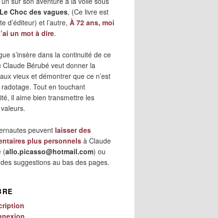
 l’un sur son aventure à la voile sous
Le Choc des vagues
, (Ce livre est
e d’éditeur) et l’autre,
À 72 ans, moi
j’ai un mot à dire
.
gue s’insère dans la continuité de ce
où Claude Bérubé veut donner la
 aux vieux et démontrer que ce n’est
 radotage. Tout en touchant
lité, il aime bien transmettre les
 valeurs.
ternautes peuvent
laisser des
ntaires plus personnels
à Claude
 (
allo.picasso@hotmail.com
) ou
r des suggestions au bas des pages.
BRE
cription
nnexion