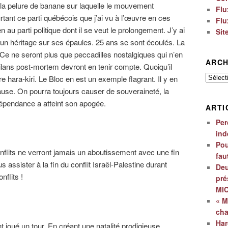
la pelure de banane sur laquelle le mouvement
Flu
rtant ce parti québécois que j’ai vu à l’œuvre en ces
Flu
 au parti politique dont il se veut le prolongement. J’y ai
Sit
ucun héritage sur ses épaules. 25 ans se sont écoulés. La
Ce ne seront plus que peccadilles nostalgiques qui n’en
ARCH
bilans post-mortem devront en tenir compte. Quoiqu’il
Archiv
 hara-kiri. Le Bloc en est un exemple flagrant. Il y en
ause. On pourra toujours causer de souveraineté, la
dépendance a atteint son apogée.
ARTI
Per
ind
Pou
onflits ne verront jamais un aboutissement avec une fin
fau
us assister à la fin du conflit Israël-Palestine durant
Deu
nflits !
pré
MI
« M
ch
Har
 joué un tour. En créant une natalité prodigieuse.