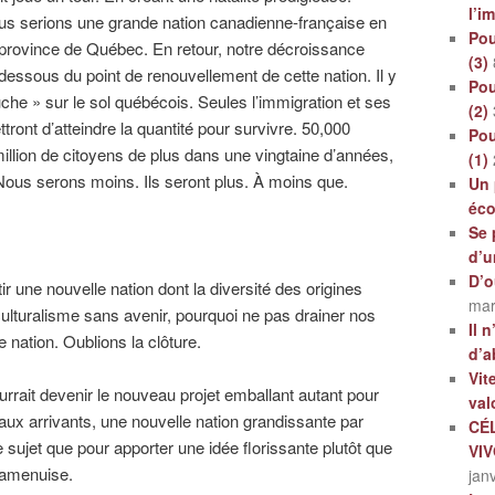
l’i
nous serions une grande nation canadienne-française en
Pou
a province de Québec. En retour, notre décroissance
(3)
 dessous du point de renouvellement de cette nation. Il y
Pou
he » sur le sol québécois. Seules l’immigration et ses
(2)
ont d’atteindre la quantité pour survivre. 50,000
Pou
illion de citoyens de plus dans une vingtaine d’années,
(1)
. Nous serons moins. Ils seront plus. À moins que.
Un 
éc
Se 
d’u
D’o
 une nouvelle nation dont la diversité des origines
mar
iculturalisme sans avenir, pourquoi ne pas drainer nos
Il 
e nation. Oublions la clôture.
d’a
Vit
urrait devenir le nouveau projet emballant autant pour
val
aux arrivants, une nouvelle nation grandissante par
CÉ
ce sujet que pour apporter une idée florissante plutôt que
VI
s’amenuise.
jan