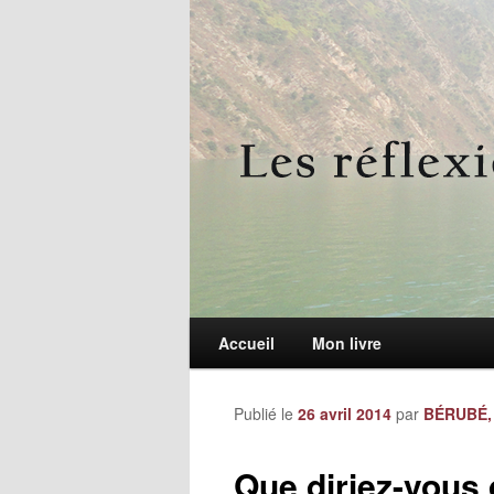
Le blogue des aînés de 65 ans et +
Les réflexions 
Menu principal
Accueil
Aller au contenu principal
Aller au contenu secondaire
Mon livre
Publié le
26 avril 2014
par
BÉRUBÉ, 
Que diriez-vous 