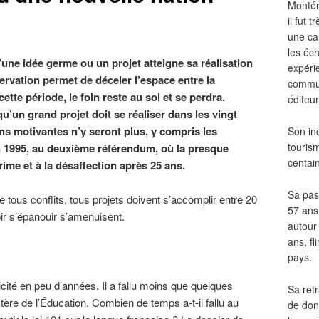
Montér
il fut
une ca
les éch
une idée germe ou un projet atteigne sa réalisation
expéri
ervation permet de déceler l’espace entre la
commun
ette période, le foin reste au sol et se perdra.
éditeur
u’un grand projet doit se réaliser dans les vingt
ns motivantes n’y seront plus, y compris les
Son in
touris
n 1995, au deuxième référendum, où la presque
centai
rime et à la désaffection après 25 ans.
Sa pass
 tous conflits, tous projets doivent s’accomplir entre 20
57 ans 
ir s’épanouir s’amenuisent.
autour
ans, fl
pays.
icité en peu d’années. Il a fallu moins que quelques
Sa retr
tère de l’Éducation. Combien de temps a-t-il fallu au
de don