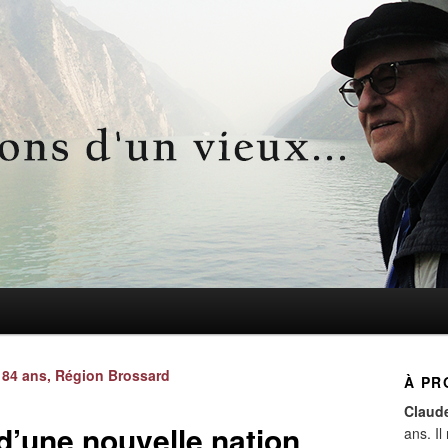
d'un vieux…
Navigation
84 ans, Région Brossard
À PR
des
Claud
articles
d’une nouvelle nation
ans. Il