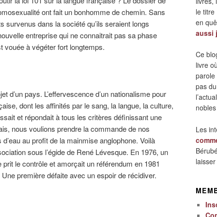
outir la loi 101 sur la langue française ? Le dossier de
livres,
le titre
’homosexualité ont fait un bonhomme de chemin. Sans
en quêt
 survenus dans la société qu’ils seraient longs
aussi 
ouvelle entreprise qui ne connaitrait pas sa phase
t vouée à végéter fort longtemps.
Ce blo
livre 
parole
pas du
ojet d’un pays. L’effervescence d’un nationalisme pour
l’actua
ise, dont les affinités par le sang, la langue, la culture,
nobles
unissait et répondait à tous les critères définissant une
çais, nous voulions prendre la commande de nos
Les in
rs d’eau au profit de la mainmise anglophone. Voilà
comme
Bérubé
ociation sous l’égide de René Lévesque. En 1976, un
laisse
prit le contrôle et amorçait un référendum en 1981
. Une première défaite avec un espoir de récidiver.
MEM
Ins
Co