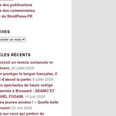
x des publications
x des commentaires
e de WordPress-FR
IVES
es
CLES RÉCENTS
cevoir un revenu outrancier et
écent.
20 juillet 2026
r protéger la langue française, il
t d’abord la parler.
8 juillet 2026
x spectacles de haute voltige
sentés à Brossard : ADAMO ET
CHEL FUGAIN.
10 juin 2026
es jeunes années ! » Quelle belle
anson!
23 mai 2026
o sur ceux qui parlent de