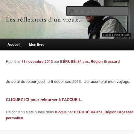
Le blogue des aînés de 65 ans et +
Re
Les réflexions d'un vieux…
Menu principal
Accueil
Mon livre
Aller au contenu principal
Aller au contenu secondaire
Publié le
11 novembre 2013
par
BÉRUBÉ, 84 ans, Région Brossard
Je serai de retour jeudi le 5 décembre 2013. Je raconterai mon voyage.
CLIQUEZ ICI pour retourner à l'ACCUEIL.
Ce contenu a été publié dans
Blogue
par
BÉRUBÉ, 84 ans, Région Brossard
permalien
.