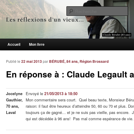
Le blogue des aînés de 65 ans et +
Re
Les réflexions d'un vieux…
Menu principal
Accueil
Mon livre
Aller au contenu principal
Aller au contenu secondaire
Publié le
22 mai 2013
par
BÉRUBÉ, 84 ans, Région Brossard
En réponse à : Claude Legault a
Jocelyne
Envoyé le
21/05/2013 à 18:50
Gauthier,
Mon commentaire sera court. Quel beau texte, Monsieur Béru
70 ans,
raison: il faut être heureux d’atteindre 50, 60 ou 70 et plus. Do
Laval
toujours ça de gagné… et je ne suis pas vieille, pas encore. J
qui est décédée à 96 ans! Pas mal comme espérance de vie.