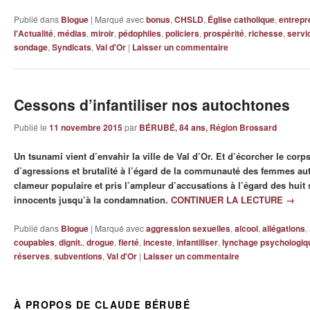
Publié dans
Blogue
|
Marqué avec
bonus
,
CHSLD
,
Église catholique
,
entrepr
l'Actualité
,
médias
,
miroir
,
pédophiles
,
policiers
,
prospérité
,
richesse
,
servi
sondage
,
Syndicats
,
Val d'Or
|
Laisser un commentaire
Cessons d’infantiliser nos autochtones
Publié le
11 novembre 2015
par
BÉRUBÉ, 84 ans, Région Brossard
Un tsunami vient d’envahir la ville de Val d’Or. Et d’écorcher le corps
d’agressions et brutalité à l’égard de la communauté des femmes aut
clameur populaire et pris l’ampleur d’accusations à l’égard des huit
innocents jusqu’à la condamnation.
CONTINUER LA LECTURE
→
Publié dans
Blogue
|
Marqué avec
aggression sexuelles
,
alcool
,
allégations
,
coupables
,
dignit.
,
drogue
,
fierté
,
inceste
,
infantiliser
,
lynchage psychologiq
réserves
,
subventions
,
Val d'Or
|
Laisser un commentaire
À PROPOS DE CLAUDE BÉRUBÉ