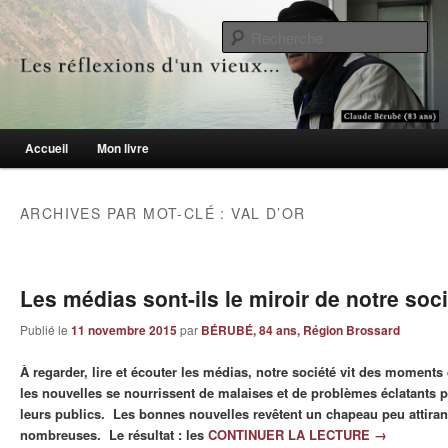
Le blogue des aînés de 65 ans et +
Re
Les réflexions d'un vieux…
Menu principal
Accueil
Mon livre
Aller au contenu principal
Aller au contenu secondaire
ARCHIVES PAR MOT-CLÉ :
VAL D’OR
Les médias sont-ils le miroir de notre soci
Publié le
11 novembre 2015
par
BÉRUBÉ, 84 ans, Région Brossard
À regarder, lire et écouter les médias, notre société vit des moments di
les nouvelles se nourrissent de malaises et de problèmes éclatants po
leurs publics. Les bonnes nouvelles revêtent un chapeau peu attirant
nombreuses. Le résultat : les
CONTINUER LA LECTURE
→