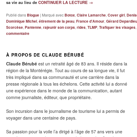
sa vie au lieu de
CONTINUER LA LECTURE
→
Publié dans
Blogue
|
Marqué avec
Botox
,
Claire Lamarche
,
Cover girl
,
Denise
Dominique Michel
,
étirement de la peau
,
France d'Amour
,
Gérard Depardie
Scorcèse
,
Pantenne
,
rajeunir son corps
,
rides
,
TLMP
,
Trafiquer les visages
commentaire
À PROPOS DE CLAUDE BÉRUBÉ
Claude Bérubé
est un retraité âgé de 83 ans. Il réside dans la
région de la Montérégie. Tout au cours de sa longue vie, il fut
très impliqué dans sa communauté et une carrière dans la
presse régionale à tous les échelons. Cette activité lui a donné
une expérience dans le monde de la communication, autant
comme journaliste, éditeur, que propriétaire.
Son incursion dans le journalisme de tourisme lui a permis de
voyager dans une centaine de pays.
Sa passion pour la voile l’a dirigé à l’âge de 57 ans vers une