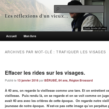
Le blogue des aînés de 65 ans et +
Re
Les réflexions d'un vieux…
Menu principal
Accueil
Mon livre
Aller au contenu principal
Aller au contenu secondaire
ARCHIVES PAR MOT-CLÉ :
TRAFIQUER LES VISAGES
Effacer les rides sur les visages.
Publié le
13 janvier 2016
par
BÉRUBÉ, 84 ans, Région Brossard
À 40 ans, on regarde la vieillesse comme une tare. Et on entretient c
vieillesse. Puis rendu là, on se regarde et on se voit comme on jug
avait 40 ans avec les critères de cette époque. On regarde notre vieil
jeunesse de notre époque. N’est-ce pas cette image qu’on perpétue pa