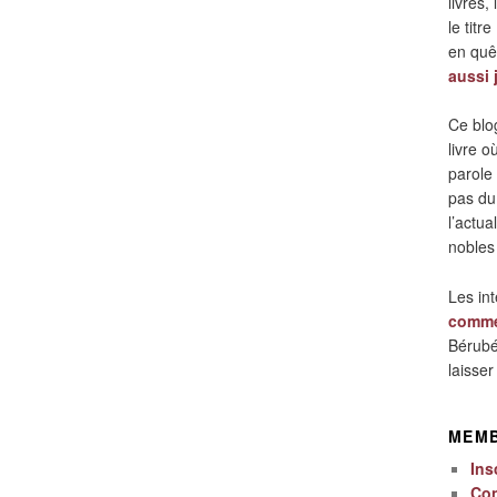
livres,
le titre
en quêt
aussi 
Ce blo
livre 
parole
pas du
l’actua
nobles
Les in
comme
Bérubé
laisse
MEM
Ins
Co