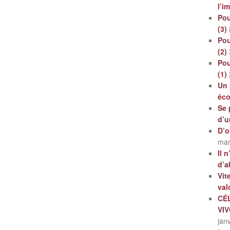
l’i
Pou
(3)
Pou
(2)
Pou
(1)
Un 
éc
Se 
d’u
D’o
mar
Il 
d’a
Vit
val
CÉ
VI
jan