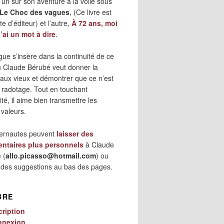
 l’un sur son aventure à la voile sous
Le Choc des vagues
, (Ce livre est
e d’éditeur) et l’autre,
À 72 ans, moi
j’ai un mot à dire
.
gue s’insère dans la continuité de ce
où Claude Bérubé veut donner la
 aux vieux et démontrer que ce n’est
 radotage. Tout en touchant
lité, il aime bien transmettre les
 valeurs.
ternautes peuvent
laisser des
ntaires plus personnels
à Claude
 (
allo.picasso@hotmail.com
) ou
r des suggestions au bas des pages.
BRE
cription
nnexion