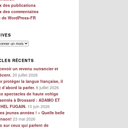
x des publications
x des commentaires
e de WordPress-FR
IVES
es
CLES RÉCENTS
cevoir un revenu outrancier et
écent.
20 juillet 2026
r protéger la langue française, il
t d’abord la parler.
8 juillet 2026
x spectacles de haute voltige
sentés à Brossard : ADAMO ET
CHEL FUGAIN.
10 juin 2026
es jeunes années ! » Quelle belle
anson!
23 mai 2026
o sur ceux qui parlent de