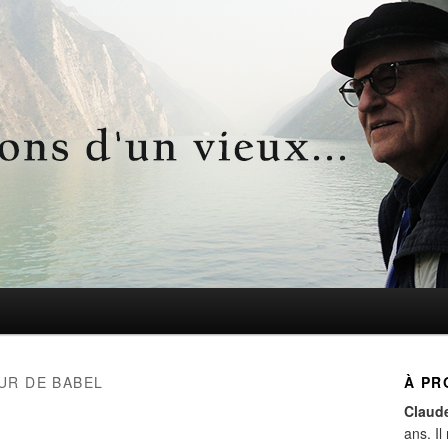
d'un vieux…
UR DE BABEL
À PR
Claud
ans. Il