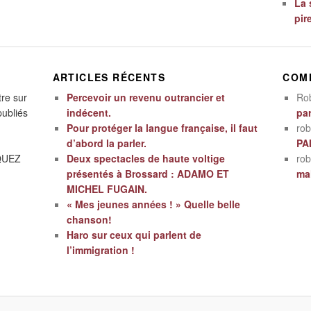
La 
pir
ARTICLES RÉCENTS
COM
tre sur
Percevoir un revenu outrancier et
Ro
publiés
indécent.
par
Pour protéger la langue française, il faut
rob
d’abord la parler.
PA
IQUEZ
Deux spectacles de haute voltige
rob
présentés à Brossard : ADAMO ET
mal
MICHEL FUGAIN.
« Mes jeunes années ! » Quelle belle
chanson!
Haro sur ceux qui parlent de
l’immigration !