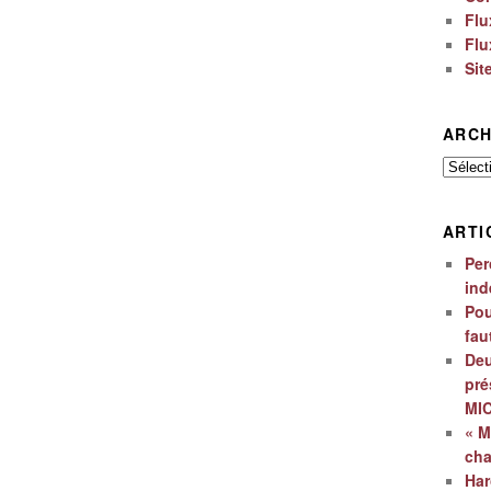
Flu
Flu
Sit
ARCH
Archiv
ARTI
Per
ind
Pou
fau
Deu
pré
MI
« M
ch
Har