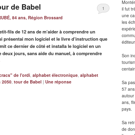
Montér
our de Babel
1
il fut
une ca
UBÉ, 84 ans, Région Brossard
les éch
expéri
etit-fils de 12 ans de m’aider à comprendre un
commun
i présentai mon logiciel et le livre d’instruction que
éditeur
it ce dernier de côté et installa le logiciel en un
 de deux jours, sans aide du manuel, à comprendre
Son in
→
touris
centai
cracs" de l'ordi
,
alphabet électronique
,
alphabet
n 2050
,
tour de Babel
|
Une
réponse
Sa pass
57 ans 
autour
ans, fl
pays.
Sa retr
de don