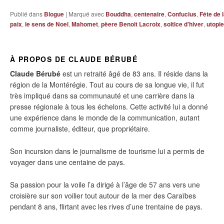
Publié dans
Blogue
|
Marqué avec
Bouddha
,
centenaire
,
Confucius
,
Fête de 
paix
,
le sens de Noel
,
Mahomet
,
pèere Benoit Lacroix
,
soltice d'hiver
,
utopie
À PROPOS DE CLAUDE BÉRUBÉ
Claude Bérubé
est un retraité âgé de 83 ans. Il réside dans la
région de la Montérégie. Tout au cours de sa longue vie, il fut
très impliqué dans sa communauté et une carrière dans la
presse régionale à tous les échelons. Cette activité lui a donné
une expérience dans le monde de la communication, autant
comme journaliste, éditeur, que propriétaire.
Son incursion dans le journalisme de tourisme lui a permis de
voyager dans une centaine de pays.
Sa passion pour la voile l’a dirigé à l’âge de 57 ans vers une
croisière sur son voilier tout autour de la mer des Caraïbes
pendant 8 ans, flirtant avec les rives d’une trentaine de pays.