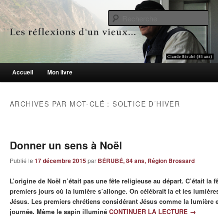
Le blogue des aînés de 65 ans et +
Re
Les réflexions d'un vieux…
Menu principal
Accueil
Mon livre
Aller au contenu principal
Aller au contenu secondaire
ARCHIVES PAR MOT-CLÉ :
SOLTICE D’HIVER
Donner un sens à Noël
Publié le
17 décembre 2015
par
BÉRUBÉ, 84 ans, Région Brossard
L’origine de Noël n’était pas une fête religieuse au départ. C’était la f
premiers jours où la lumière s’allonge. On célébrait la et les lumière
Jésus. Les premiers chrétiens considérant Jésus comme la lumière en
journée. Même le sapin illuminé
CONTINUER LA LECTURE
→