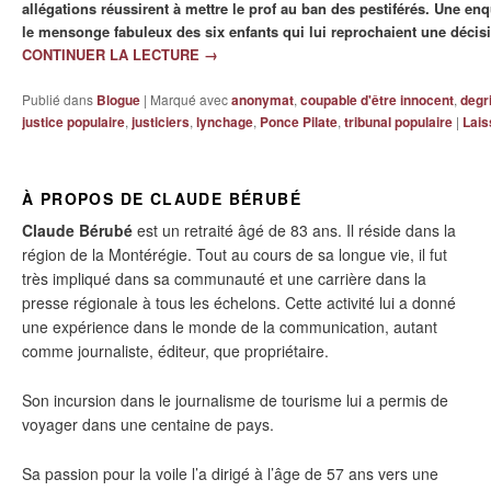
allégations réussirent à mettre le prof au ban des pestiférés. Une en
le mensonge fabuleux des six enfants qui lui reprochaient une décis
CONTINUER LA LECTURE
→
Publié dans
Blogue
|
Marqué avec
anonymat
,
coupable d'être innocent
,
degr
justice populaire
,
justiciers
,
lynchage
,
Ponce Pilate
,
tribunal populaire
|
Lais
À PROPOS DE CLAUDE BÉRUBÉ
Claude Bérubé
est un retraité âgé de 83 ans. Il réside dans la
région de la Montérégie. Tout au cours de sa longue vie, il fut
très impliqué dans sa communauté et une carrière dans la
presse régionale à tous les échelons. Cette activité lui a donné
une expérience dans le monde de la communication, autant
comme journaliste, éditeur, que propriétaire.
Son incursion dans le journalisme de tourisme lui a permis de
voyager dans une centaine de pays.
Sa passion pour la voile l’a dirigé à l’âge de 57 ans vers une