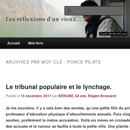
Le blogue des aînés de 65 ans et +
Re
Les réflexions d'un vieux…
Menu principal
Accueil
Mon livre
Aller au contenu principal
Aller au contenu secondaire
ARCHIVES PAR MOT-CLÉ :
PONCE PILATE
Le tribunal populaire et le lynchage.
Publié le
15 novembre 2017
par
BÉRUBÉ, 84 ans, Région Brossard
Je me souviens, il y a cela bien des années, qu’une petite fille du p
professeur d’éducation physique d’attouchements sexuels. Puis cin
soutien, proférèrent la même accusation. Voilà six mères en croisade
des accusés et la rumeur se faufila à toute la petite ville. Une plainte 