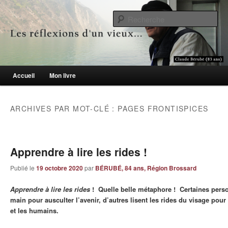
Le blogue des aînés de 65 ans et +
Re
Les réflexions d'un vieux…
Menu principal
Accueil
Mon livre
Aller au contenu principal
Aller au contenu secondaire
ARCHIVES PAR MOT-CLÉ :
PAGES FRONTISPICES
Apprendre à lire les rides !
Publié le
19 octobre 2020
par
BÉRUBÉ, 84 ans, Région Brossard
Apprendre à lire les rides
! Quelle belle métaphore ! Certaines person
main pour ausculter l’avenir, d’autres lisent les rides du visage pour
et les humains.