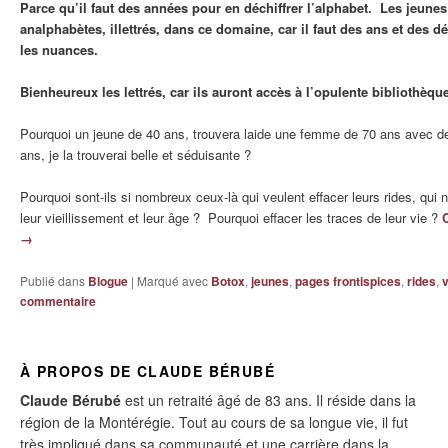
Parce qu’il faut des années pour en déchiffrer l’alphabet. Les jeunes
analphabètes, illettrés, dans ce domaine, car il faut des ans et des d
les nuances.
Bienheureux les lettrés, car ils auront accès à l’opulente bibliothèq
Pourquoi un jeune de 40 ans, trouvera laide une femme de 70 ans avec de
ans, je la trouverai belle et séduisante ?
Pourquoi sont-ils si nombreux ceux-là qui veulent effacer leurs rides, qui
leur vieillissement et leur âge ? Pourquoi effacer les traces de leur vie ?
→
Publié dans
Blogue
|
Marqué avec
Botox
,
jeunes
,
pages frontispices
,
rides
,
v
commentaire
À PROPOS DE CLAUDE BÉRUBÉ
Claude Bérubé
est un retraité âgé de 83 ans. Il réside dans la
région de la Montérégie. Tout au cours de sa longue vie, il fut
très impliqué dans sa communauté et une carrière dans la