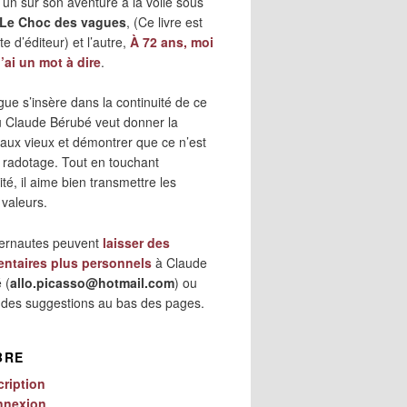
 l’un sur son aventure à la voile sous
Le Choc des vagues
, (Ce livre est
e d’éditeur) et l’autre,
À 72 ans, moi
j’ai un mot à dire
.
gue s’insère dans la continuité de ce
où Claude Bérubé veut donner la
 aux vieux et démontrer que ce n’est
 radotage. Tout en touchant
lité, il aime bien transmettre les
 valeurs.
ternautes peuvent
laisser des
ntaires plus personnels
à Claude
 (
allo.picasso@hotmail.com
) ou
r des suggestions au bas des pages.
BRE
cription
nnexion