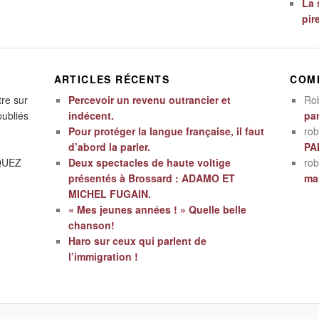
La 
pir
ARTICLES RÉCENTS
COM
tre sur
Percevoir un revenu outrancier et
Ro
publiés
indécent.
par
Pour protéger la langue française, il faut
rob
d’abord la parler.
PA
IQUEZ
Deux spectacles de haute voltige
rob
présentés à Brossard : ADAMO ET
mal
MICHEL FUGAIN.
« Mes jeunes années ! » Quelle belle
chanson!
Haro sur ceux qui parlent de
l’immigration !