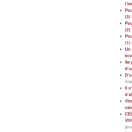
l’i
Pou
(3)
Pou
(2)
Pou
(1)
Un 
éc
Se 
d’u
D’o
mar
Il 
d’a
Vit
val
CÉ
VI
jan