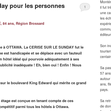
Montér
nday pour les personnes
1
il fut
une ca
les éch
 84 ans, Région Brossard
expéri
commun
éditeur
Son in
age à OTTAWA. La CERISE SUR LE SUNDAY fut le
touris
ne est handicapée et se déplace avec un fauteuil
centai
r un hôtel idéal qui pourvoie adéquatement à ses
blicité inadéquate ! Eh, bien oui ! Enfin ! Nous
Sa pass
57 ans 
autour
r le boulevard King Edward qui mérite ce grand
ans, fl
pays.
 étage est conçue en tenant compte de ces
Sa retr
de don
compétitif parmi tous les hôtels à Ottawa.