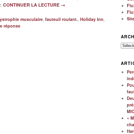
r.
CONTINUER LA LECTURE
→
Flu
Flu
Sit
ystrophie musculaire
,
fauteuil roulant.
,
Holiday Inn
,
e
réponse
ARCH
Archiv
ARTI
Per
ind
Pou
fau
Deu
pré
MI
« M
ch
Har