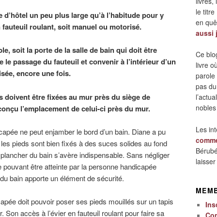
livres,
le titre
d’hôtel un peu plus large qu’à l’habitude pour y
en quêt
n fauteuil roulant, soit manuel ou motorisé.
aussi 
e, soit la porte de la salle de bain qui doit être
Ce blo
le passage du fauteuil et convenir à l’intérieur d’un
livre 
isée, encore une fois.
parole
pas du
 doivent être fixées au mur près du siège de
l’actua
nobles
r conçu l’emplacement de celui-ci près du mur.
Les in
icapée ne peut enjamber le bord d’un bain. Diane a pu
comme
les pieds sont bien fixés à des suces solides au fond
Bérubé
e plancher du bain s’avère indispensable. Sans négliger
laisse
 pouvant être atteinte par la personne handicapée
 du bain apporte un élément de sécurité.
MEM
capée doit pouvoir poser ses pieds mouillés sur un tapis
Ins
 Son accès à l’évier en fauteuil roulant pour faire sa
Co