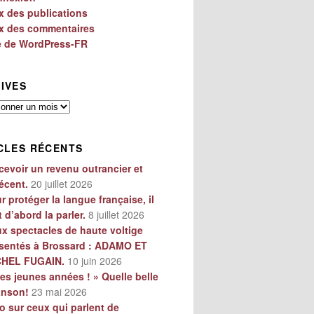
x des publications
x des commentaires
e de WordPress-FR
IVES
es
CLES RÉCENTS
cevoir un revenu outrancier et
écent.
20 juillet 2026
r protéger la langue française, il
t d’abord la parler.
8 juillet 2026
x spectacles de haute voltige
sentés à Brossard : ADAMO ET
CHEL FUGAIN.
10 juin 2026
es jeunes années ! » Quelle belle
anson!
23 mai 2026
o sur ceux qui parlent de