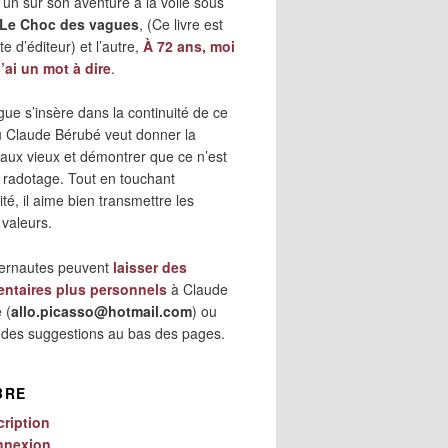
 l’un sur son aventure à la voile sous
Le Choc des vagues
, (Ce livre est
e d’éditeur) et l’autre,
À 72 ans, moi
j’ai un mot à dire
.
gue s’insère dans la continuité de ce
où Claude Bérubé veut donner la
 aux vieux et démontrer que ce n’est
 radotage. Tout en touchant
lité, il aime bien transmettre les
 valeurs.
ternautes peuvent
laisser des
ntaires plus personnels
à Claude
 (
allo.picasso@hotmail.com
) ou
r des suggestions au bas des pages.
BRE
cription
nnexion