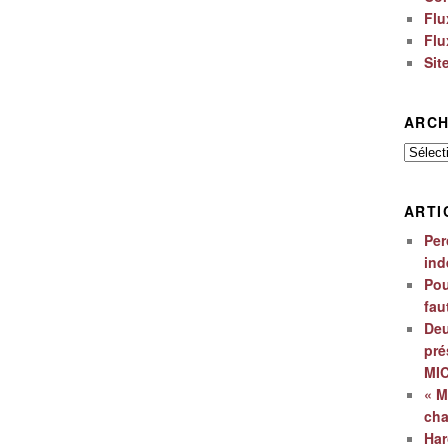
Flu
Flu
Sit
ARCH
Archiv
ARTI
Per
ind
Pou
fau
Deu
pré
MI
« M
ch
Har