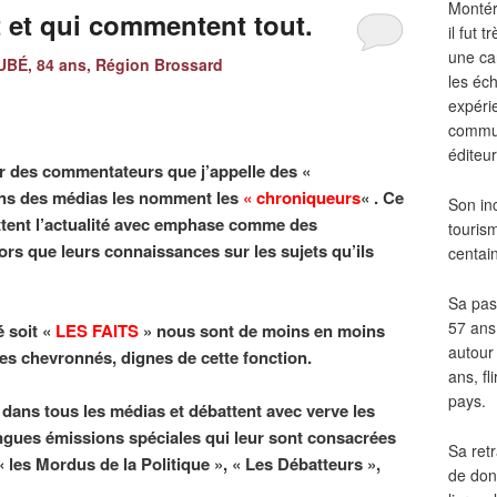
Montér
 et qui commentent tout.
il fut
une ca
BÉ, 84 ans, Région Brossard
les éch
expéri
commun
éditeur
ar des commentateurs que j’appelle des «
ons des médias les nomment les
« chroniqueurs
« . Ce
Son in
tent l’actualité avec emphase comme des
touris
ors que leurs connaissances sur les sujets qu’ils
centai
Sa pass
57 ans 
é soit «
LES FAITS
» nous sont de moins en moins
autour
tes chevronnés, dignes de cette fonction.
ans, fl
pays.
 dans tous les médias et débattent avec verve les
ongues émissions spéciales qui leur sont consacrées
Sa retr
 les Mordus de la Politique », « Les Débatteurs »,
de don