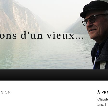
d'un vieux…
INION
À PR
Claud
ans. Il