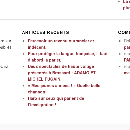
La 
pir
ARTICLES RÉCENTS
COM
tre sur
Percevoir un revenu outrancier et
Ro
publiés
indécent.
par
Pour protéger la langue française, il faut
rob
d’abord la parler.
PA
IQUEZ
Deux spectacles de haute voltige
rob
présentés à Brossard : ADAMO ET
mal
MICHEL FUGAIN.
« Mes jeunes années ! » Quelle belle
chanson!
Haro sur ceux qui parlent de
l’immigration !