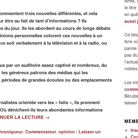
livres,
le titre
ommentent trois nouvelles différentes, et cela
en quêt
 être au fait de tant d’informations ? Ils
aussi 
s du jour. Ils les abordent au cours de longs débats
Ce blo
inions personnelles colorent ces nouvelles à un
livre 
ce soit verbalement à la télévision et à la radio, ou
parole
pas du
l’actua
 lus par un auditoire assez captivé et nombreux, du
nobles
r les généreux patrons des médias qui les
s périodes de grandes écoutes ou des emplacements
Les in
comme
Bérubé
alistes orientée vers les « faits », ils prennent
laisse
. Où dénichent-ils leurs abondantes informations
INUER LA LECTURE
→
MEM
Ins
hroniqueur
,
Commentateur
,
opinion
|
Laisser un
Co