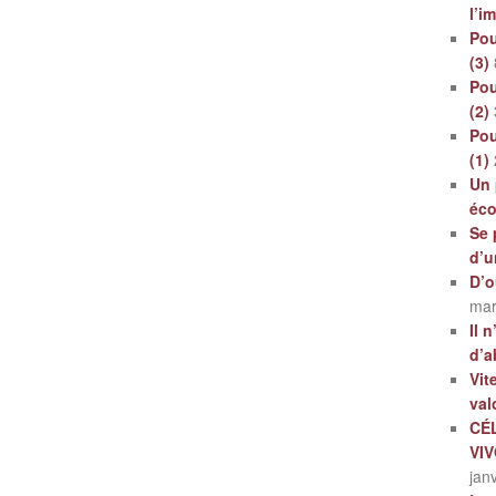
l’i
Pou
(3)
Pou
(2)
Pou
(1)
Un 
éc
Se 
d’u
D’o
mar
Il 
d’a
Vit
val
CÉ
VI
jan