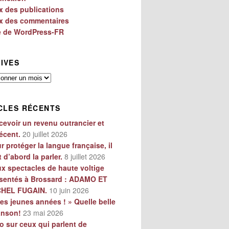
x des publications
x des commentaires
e de WordPress-FR
IVES
es
CLES RÉCENTS
cevoir un revenu outrancier et
écent.
20 juillet 2026
r protéger la langue française, il
t d’abord la parler.
8 juillet 2026
x spectacles de haute voltige
sentés à Brossard : ADAMO ET
CHEL FUGAIN.
10 juin 2026
es jeunes années ! » Quelle belle
anson!
23 mai 2026
o sur ceux qui parlent de