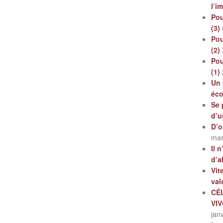
l’i
Pou
(3)
Pou
(2)
Pou
(1)
Un 
éc
Se 
d’u
D’o
mar
Il 
d’a
Vit
val
CÉ
VI
jan