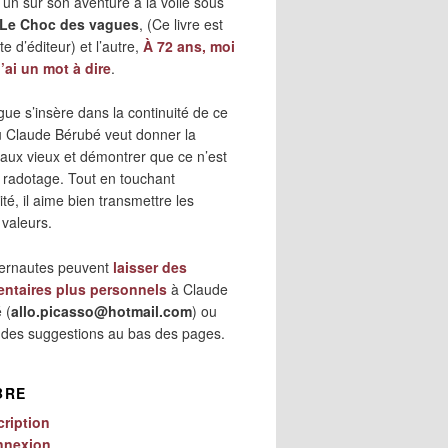
 l’un sur son aventure à la voile sous
Le Choc des vagues
, (Ce livre est
e d’éditeur) et l’autre,
À 72 ans, moi
j’ai un mot à dire
.
gue s’insère dans la continuité de ce
où Claude Bérubé veut donner la
 aux vieux et démontrer que ce n’est
 radotage. Tout en touchant
lité, il aime bien transmettre les
 valeurs.
ternautes peuvent
laisser des
ntaires plus personnels
à Claude
 (
allo.picasso@hotmail.com
) ou
r des suggestions au bas des pages.
BRE
cription
nnexion