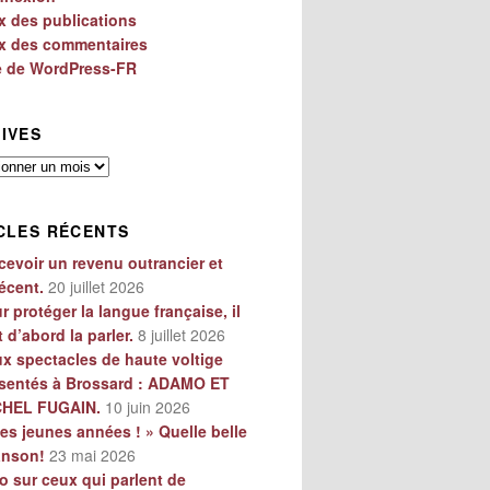
x des publications
x des commentaires
e de WordPress-FR
IVES
es
CLES RÉCENTS
cevoir un revenu outrancier et
écent.
20 juillet 2026
r protéger la langue française, il
t d’abord la parler.
8 juillet 2026
x spectacles de haute voltige
sentés à Brossard : ADAMO ET
CHEL FUGAIN.
10 juin 2026
es jeunes années ! » Quelle belle
anson!
23 mai 2026
o sur ceux qui parlent de