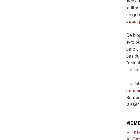
livres,
le titre
en quêt
aussi 
Ce blo
livre 
parole
pas du
l’actua
nobles
Les in
comme
Bérubé
laisse
MEM
Ins
Co