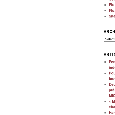
Flu
Flu
Sit
ARCH
Archiv
ARTI
Per
ind
Pou
fau
Deu
pré
MI
« M
ch
Har