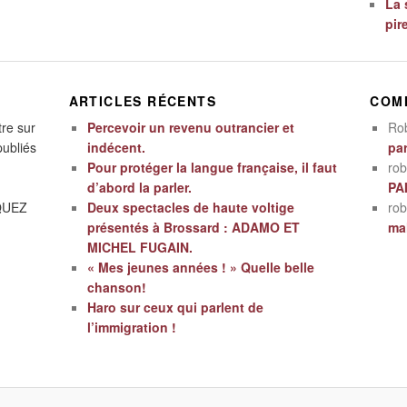
La 
pir
ARTICLES RÉCENTS
COM
tre sur
Percevoir un revenu outrancier et
Ro
publiés
indécent.
par
Pour protéger la langue française, il faut
rob
d’abord la parler.
PA
IQUEZ
Deux spectacles de haute voltige
rob
présentés à Brossard : ADAMO ET
mal
MICHEL FUGAIN.
« Mes jeunes années ! » Quelle belle
chanson!
Haro sur ceux qui parlent de
l’immigration !