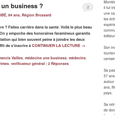
Montér
e un business ?
2
il fut
une ca
BÉ, 84 ans, Région Brossard
les éch
expéri
e ? Faites carrière dans la santé. Voilà le plus beau
commun
. On y empoche des honoraires faramineux garantis
éditeur
lation qui bien souvent peine à joindre les deux
fit de s’inscrire à
CONTINUER LA LECTURE
→
Son in
touris
rancis Vailles
,
médecine une business
,
médecins
,
centai
rimes
,
verificateur général
|
2
Réponses
Sa pass
57 ans 
autour
ans, fl
pays.
Sa retr
de don