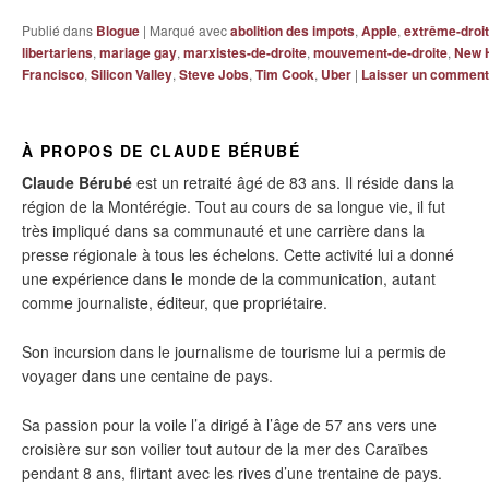
Publié dans
Blogue
|
Marqué avec
abolition des impots
,
Apple
,
extrême-droi
libertariens
,
mariage gay
,
marxistes-de-droite
,
mouvement-de-droite
,
New 
Francisco
,
Silicon Valley
,
Steve Jobs
,
Tim Cook
,
Uber
|
Laisser un comment
À PROPOS DE CLAUDE BÉRUBÉ
Claude Bérubé
est un retraité âgé de 83 ans. Il réside dans la
région de la Montérégie. Tout au cours de sa longue vie, il fut
très impliqué dans sa communauté et une carrière dans la
presse régionale à tous les échelons. Cette activité lui a donné
une expérience dans le monde de la communication, autant
comme journaliste, éditeur, que propriétaire.
Son incursion dans le journalisme de tourisme lui a permis de
voyager dans une centaine de pays.
Sa passion pour la voile l’a dirigé à l’âge de 57 ans vers une
croisière sur son voilier tout autour de la mer des Caraïbes
pendant 8 ans, flirtant avec les rives d’une trentaine de pays.