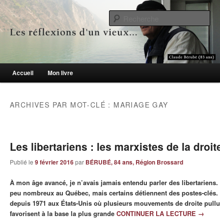
Le blogue des aînés de 65 ans et +
Re
Les réflexions d'un vieux…
Menu principal
Accueil
Mon livre
Aller au contenu principal
Aller au contenu secondaire
ARCHIVES PAR MOT-CLÉ :
MARIAGE GAY
Les libertariens : les marxistes de la droite
Publié le
9 février 2016
par
BÉRUBÉ, 84 ans, Région Brossard
À mon âge avancé, je n’avais jamais entendu parler des libertariens. I
peu nombreux au Québec, mais certains détiennent des postes-clés. L
depuis 1971 aux États-Unis où plusieurs mouvements de droite pullu
favorisent à la base la plus grande
CONTINUER LA LECTURE
→