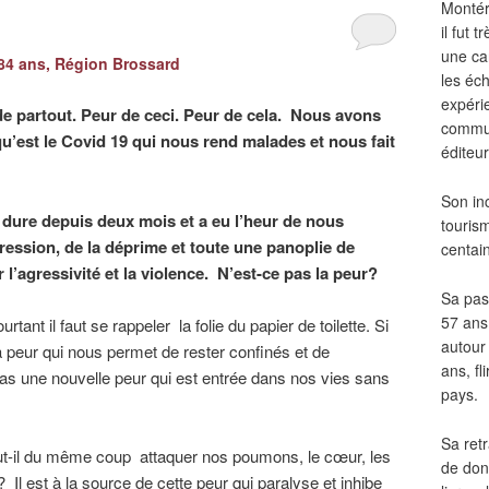
Montér
il fut
une ca
4 ans, Région Brossard
les éch
expéri
de partout. Peur de ceci. Peur de cela. Nous avons
commun
u’est le Covid 19 qui nous rend malades et nous fait
éditeur
Son in
 dure depuis deux mois et a eu l’heur de nous
touris
pression, de la déprime et toute une panoplie de
centai
l’agressivité et la violence. N’est-ce pas la peur?
Sa pass
57 ans 
rtant il faut se rappeler la folie du papier de toilette. Si
autour
 la peur qui nous permet de rester confinés et de
ans, fl
as une nouvelle peur qui est entrée dans nos vies sans
pays.
Sa retr
ut-il du même coup attaquer nos poumons, le cœur, les
de don
 ? Il est à la source de cette peur qui paralyse et inhibe