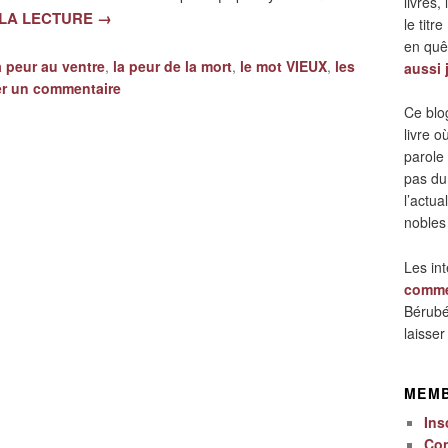
livres,
 LA LECTURE
→
le titre
en quêt
a peur au ventre
,
la peur de la mort
,
le mot VIEUX
,
les
aussi 
er un commentaire
Ce blo
livre 
parole
pas du
l’actua
nobles
Les in
comme
Bérubé
laisse
MEM
Ins
Co