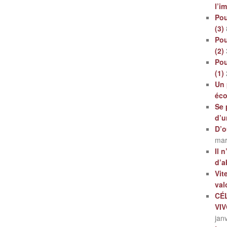
l’i
Pou
(3)
Pou
(2)
Pou
(1)
Un 
éc
Se 
d’u
D’o
mar
Il 
d’a
Vit
val
CÉ
VI
jan