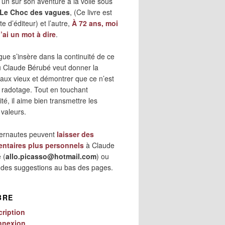
 l’un sur son aventure à la voile sous
Le Choc des vagues
, (Ce livre est
e d’éditeur) et l’autre,
À 72 ans, moi
j’ai un mot à dire
.
gue s’insère dans la continuité de ce
où Claude Bérubé veut donner la
 aux vieux et démontrer que ce n’est
 radotage. Tout en touchant
lité, il aime bien transmettre les
 valeurs.
ternautes peuvent
laisser des
ntaires plus personnels
à Claude
 (
allo.picasso@hotmail.com
) ou
r des suggestions au bas des pages.
BRE
cription
nnexion