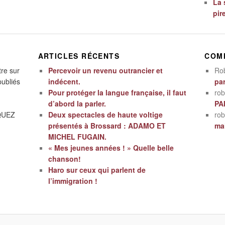
La 
pir
ARTICLES RÉCENTS
COM
tre sur
Percevoir un revenu outrancier et
Ro
publiés
indécent.
par
Pour protéger la langue française, il faut
rob
d’abord la parler.
PA
IQUEZ
Deux spectacles de haute voltige
rob
présentés à Brossard : ADAMO ET
mal
MICHEL FUGAIN.
« Mes jeunes années ! » Quelle belle
chanson!
Haro sur ceux qui parlent de
l’immigration !