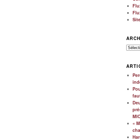
Flu
Flu
Sit
ARCH
Archiv
ARTI
Per
ind
Pou
fau
Deu
pré
MI
« M
ch
Har