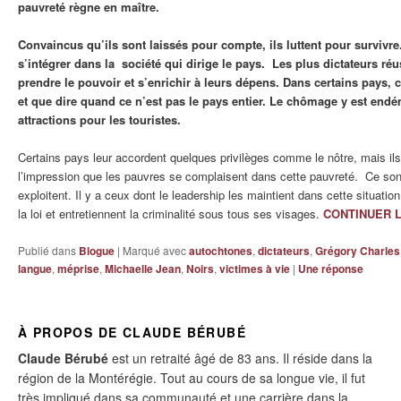
pauvreté règne en maître.
Convaincus qu’ils sont laissés pour compte, ils luttent pour survivre.
s’intégrer dans la société qui dirige le pays. Les plus dictateurs réu
prendre le pouvoir et s’enrichir à leurs dépens. Dans certains pays, c
et que dire quand ce n’est pas le pays entier. Le chômage y est endé
attractions pour les touristes.
Certains pays leur accordent quelques privilèges comme le nôtre, mais ils 
l’impression que les pauvres se complaisent dans cette pauvreté. Ce sont
exploitent. Il y a ceux dont le leadership les maintient dans cette situatio
la loi et entretiennent la criminalité sous tous ses visages.
CONTINUER 
Publié dans
Blogue
|
Marqué avec
autochtones
,
dictateurs
,
Grégory Charles
langue
,
méprise
,
Michaelle Jean
,
Noirs
,
victimes à vie
|
Une
réponse
À PROPOS DE CLAUDE BÉRUBÉ
Claude Bérubé
est un retraité âgé de 83 ans. Il réside dans la
région de la Montérégie. Tout au cours de sa longue vie, il fut
très impliqué dans sa communauté et une carrière dans la