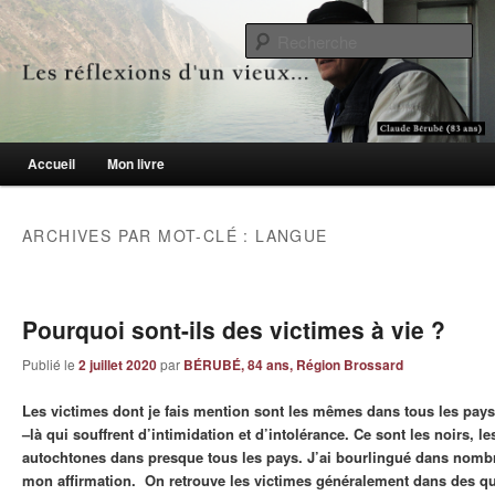
Le blogue des aînés de 65 ans et +
Re
Les réflexions d'un vieux…
Menu principal
Accueil
Mon livre
Aller au contenu principal
Aller au contenu secondaire
ARCHIVES PAR MOT-CLÉ :
LANGUE
Pourquoi sont-ils des victimes à vie ?
Publié le
2 juillet 2020
par
BÉRUBÉ, 84 ans, Région Brossard
Les victimes dont je fais mention sont les mêmes dans tous les pay
–là qui souffrent d’intimidation et d’intolérance. Ce sont les noirs, le
autochtones dans presque tous les pays. J’ai bourlingué dans nomb
mon affirmation. On retrouve les victimes généralement dans des qu