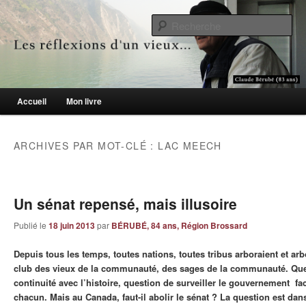
Le blogue des aînés de 65 ans et +
Re
Les réflexions d'un vieux…
Menu principal
Accueil
Mon livre
Aller au contenu principal
Aller au contenu secondaire
ARCHIVES PAR MOT-CLÉ :
LAC MEECH
Un sénat repensé, mais illusoire
Publié le
18 juin 2013
par
BÉRUBÉ, 84 ans, Région Brossard
Depuis tous les temps, toutes nations, toutes tribus arboraient et ar
club des vieux de la communauté, des sages de la communauté. Que
continuité avec l’histoire, question de surveiller le gouvernement fa
chacun. Mais au Canada, faut-il abolir le sénat ? La question est dans 