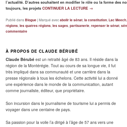
l’actualité. D’autres souhaitent en modifier le rôle ou la forme des 
toujours, les projets
CONTINUER LA LECTURE
→
Publié dans
Blogue
|
Marqué avec
abolir le sénat
,
la constitution
,
Lac Meech
régions
,
les quatres régions
,
les sages
,
partisanerie
,
repenser le sénat
,
sén
commentaire
À PROPOS DE CLAUDE BÉRUBÉ
Claude Bérubé
est un retraité âgé de 83 ans. Il réside dans la
région de la Montérégie. Tout au cours de sa longue vie, il fut
très impliqué dans sa communauté et une carrière dans la
presse régionale à tous les échelons. Cette activité lui a donné
une expérience dans le monde de la communication, autant
comme journaliste, éditeur, que propriétaire.
Son incursion dans le journalisme de tourisme lui a permis de
voyager dans une centaine de pays.
Sa passion pour la voile l’a dirigé à l’âge de 57 ans vers une