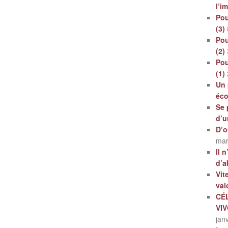
l’i
Pou
(3)
Pou
(2)
Pou
(1)
Un 
éc
Se 
d’u
D’o
mar
Il 
d’a
Vit
val
CÉ
VI
jan