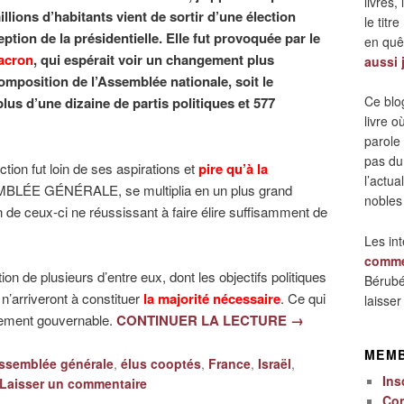
livres,
lions d’habitants vient de sortir d’une élection
le titre
ption de la présidentielle. Elle fut provoquée par le
en quêt
acron
, qui espérait voir un changement plus
aussi 
omposition de l’Assemblée nationale, soit le
Ce blo
us d’une dizaine de partis politiques et 577
livre 
parole
pas du
ction fut loin de ses aspirations et
pire qu’à la
l’actua
MBLÉE GÉNÉRALE, se multiplia en un plus grand
nobles
de ceux-ci ne réussissant à faire élire suffisamment de
Les in
comme
n de plusieurs d’entre eux, dont les objectifs politiques
Bérubé
 n’arriveront à constituer
la majorité nécessaire
. Ce qui
laisse
ilement gouvernable.
CONTINUER LA LECTURE
→
MEM
ssemblée générale
,
élus cooptés
,
France
,
Israël
,
Ins
Laisser un commentaire
Co