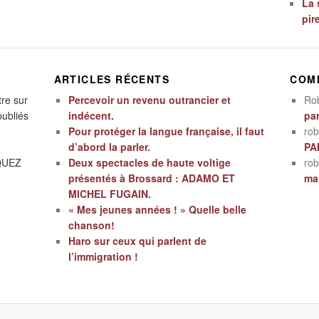
La 
pir
ARTICLES RÉCENTS
COM
tre sur
Percevoir un revenu outrancier et
Ro
publiés
indécent.
par
Pour protéger la langue française, il faut
rob
d’abord la parler.
PA
IQUEZ
Deux spectacles de haute voltige
rob
présentés à Brossard : ADAMO ET
mal
MICHEL FUGAIN.
« Mes jeunes années ! » Quelle belle
chanson!
Haro sur ceux qui parlent de
l’immigration !