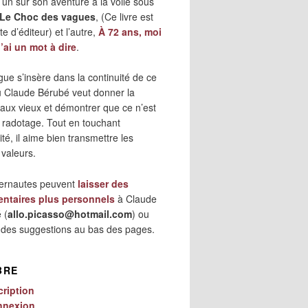
 l’un sur son aventure à la voile sous
Le Choc des vagues
, (Ce livre est
e d’éditeur) et l’autre,
À 72 ans, moi
j’ai un mot à dire
.
gue s’insère dans la continuité de ce
où Claude Bérubé veut donner la
 aux vieux et démontrer que ce n’est
 radotage. Tout en touchant
lité, il aime bien transmettre les
 valeurs.
ternautes peuvent
laisser des
ntaires plus personnels
à Claude
 (
allo.picasso@hotmail.com
) ou
r des suggestions au bas des pages.
BRE
cription
nnexion