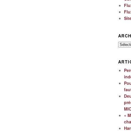
Flu
Flu
Sit
ARCH
Archiv
ARTI
Per
ind
Pou
fau
Deu
pré
MI
« M
ch
Har