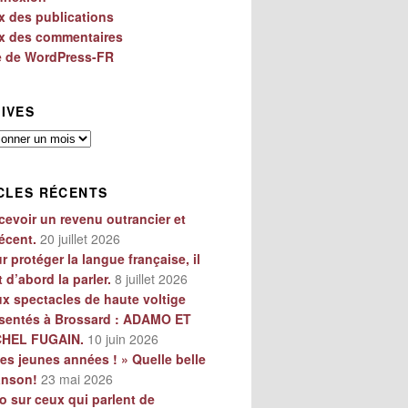
x des publications
x des commentaires
e de WordPress-FR
IVES
es
CLES RÉCENTS
cevoir un revenu outrancier et
écent.
20 juillet 2026
r protéger la langue française, il
t d’abord la parler.
8 juillet 2026
x spectacles de haute voltige
sentés à Brossard : ADAMO ET
CHEL FUGAIN.
10 juin 2026
es jeunes années ! » Quelle belle
anson!
23 mai 2026
o sur ceux qui parlent de