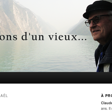
d'un vieux…
RAËL
À PR
Claud
ans. Il