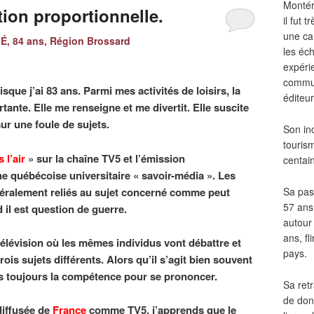
Montér
tion proportionnelle.
il fut
une ca
, 84 ans, Région Brossard
les éch
expéri
commun
uisque j’ai 83 ans. Parmi mes activités de loisirs, la
éditeur
tante. Elle me renseigne et me divertit. Elle suscite
ur une foule de sujets.
Son in
touris
 l’air
» sur la chaîne TV5 et l’émission
centai
ne québécoise universitaire « savoir-média ». Les
néralement reliés au sujet concerné comme peut
Sa pass
57 ans 
il est question de guerre.
autour
ans, fl
télévision où les mêmes individus vont débattre et
pays.
ois sujets différents. Alors qu’il s’agit bien souvent
pas toujours la compétence pour se prononcer.
Sa retr
de don
diffusée de
France
comme TV5, j’apprends que le