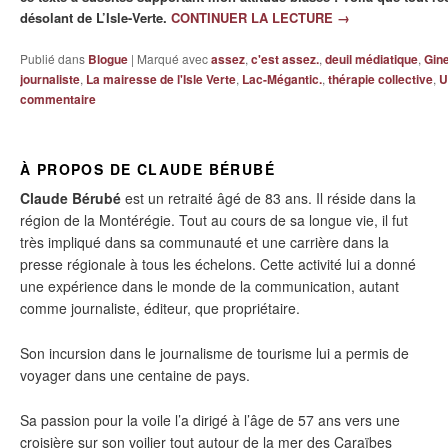
désolant de L’Isle-Verte.
CONTINUER LA LECTURE
→
Publié dans
Blogue
|
Marqué avec
assez
,
c'est assez.
,
deuil médiatique
,
Gin
journaliste
,
La mairesse de l'Isle Verte
,
Lac-Mégantic.
,
thérapie collective
,
U
commentaire
À PROPOS DE CLAUDE BÉRUBÉ
Claude Bérubé
est un retraité âgé de 83 ans. Il réside dans la
région de la Montérégie. Tout au cours de sa longue vie, il fut
très impliqué dans sa communauté et une carrière dans la
presse régionale à tous les échelons. Cette activité lui a donné
une expérience dans le monde de la communication, autant
comme journaliste, éditeur, que propriétaire.
Son incursion dans le journalisme de tourisme lui a permis de
voyager dans une centaine de pays.
Sa passion pour la voile l’a dirigé à l’âge de 57 ans vers une
croisière sur son voilier tout autour de la mer des Caraïbes