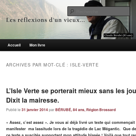
Le blogue des aînés de 65 ans et +
Re
Les réflexions d'un vieux…
Menu principal
Accueil
Mon livre
Aller au contenu principal
Aller au contenu secondaire
ARCHIVES PAR MOT-CLÉ :
ISLE-VERTE
L’Isle Verte se porterait mieux sans les jou
Dixit la mairesse.
Publié le
31 janvier 2014
par
BÉRUBÉ, 84 ans, Région Brossard
« Assez, c’est assez ». Je vous ai déjà livré un texte qui commençai
manifester ma lassitude lors de la tragédie de Lac Mégantic. Que d
ce texte a suscités supportant mon attitude blasée ! Voilà que tout 