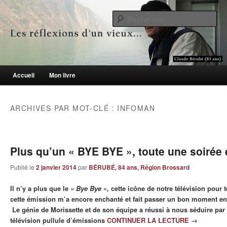
Le blogue des aînés de 65 ans et +
Re
Les réflexions d'un vieux…
Menu principal
Accueil
Mon livre
Aller au contenu principal
Aller au contenu secondaire
ARCHIVES PAR MOT-CLÉ :
INFOMAN
Plus qu’un « BYE BYE », toute une soirée é
Publié le
2 janvier 2014
par
BÉRUBÉ, 84 ans, Région Brossard
Il n’y a plus que le
« Bye Bye
», cette icône de notre télévision pour 
cette émission m’a encore enchanté et fait passer un bon moment en 
Le génie de Morissette et de son équipe a réussi à nous séduire par
télévision pullule d’émissions
CONTINUER LA LECTURE
→