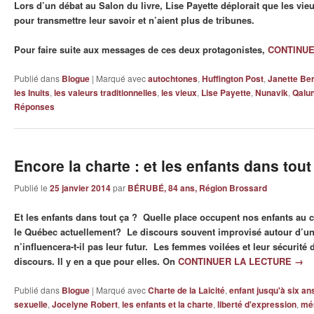
Lors d’un débat au Salon du livre, Lise Payette déplorait que les vieu
pour transmettre leur savoir et n’aient plus de tribunes.
Pour faire suite aux messages de ces deux protagonistes,
CONTINU
Publié dans
Blogue
|
Marqué avec
autochtones
,
Huffington Post
,
Janette Be
les Inuits
,
les valeurs traditionnelles
,
les vieux
,
Lise Payette
,
Nunavik
,
Qalu
Réponses
Encore la charte : et les enfants dans tout
Publié le
25 janvier 2014
par
BÉRUBÉ, 84 ans, Région Brossard
Et les enfants dans tout ça ? Quelle place occupent nos enfants au 
le Québec actuellement? Le discours souvent improvisé autour d’u
n’influencera-t-il pas leur futur. Les femmes voilées et leur sécurité
discours. Il y en a que pour elles. On
CONTINUER LA LECTURE
→
Publié dans
Blogue
|
Marqué avec
Charte de la Laicité
,
enfant jusqu'à six an
sexuelle
,
Jocelyne Robert
,
les enfants et la charte
,
liberté d'expression
,
mé