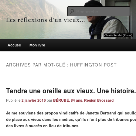
Le blogue des aînés de 65 ans et +
Re
Les réflexions d'un vieux…
Menu principal
Accueil
Mon livre
Aller au contenu principal
Aller au contenu secondaire
ARCHIVES PAR MOT-CLÉ :
HUFFINGTON POST
Tendre une oreille aux vieux. Une histoire.
Publié le
2 janvier 2016
par
BÉRUBÉ, 84 ans, Région Brossard
Je me souviens des propos vindicatifs de Janette Bertrand qui soulig
de place aux vieux dans les médias, qu’ils n’ont plus de tribunes pour
des livres à succès en lieu de tribunes.