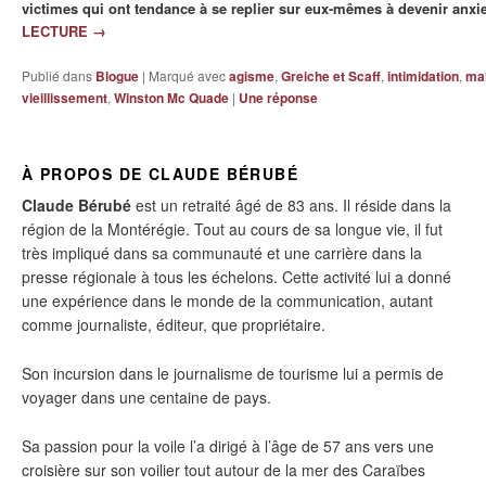
victimes qui ont tendance à se replier sur eux-mêmes à devenir anxi
LECTURE
→
Publié dans
Blogue
|
Marqué avec
agisme
,
Greiche et Scaff
,
intimidation
,
mal
vieillissement
,
Winston Mc Quade
|
Une
réponse
À PROPOS DE CLAUDE BÉRUBÉ
Claude Bérubé
est un retraité âgé de 83 ans. Il réside dans la
région de la Montérégie. Tout au cours de sa longue vie, il fut
très impliqué dans sa communauté et une carrière dans la
presse régionale à tous les échelons. Cette activité lui a donné
une expérience dans le monde de la communication, autant
comme journaliste, éditeur, que propriétaire.
Son incursion dans le journalisme de tourisme lui a permis de
voyager dans une centaine de pays.
Sa passion pour la voile l’a dirigé à l’âge de 57 ans vers une
croisière sur son voilier tout autour de la mer des Caraïbes