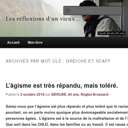
Le blogue des aînés de 65 ans et +
Re
Les réflexions d'un vieux…
Menu principal
Accueil
Mon livre
Aller au contenu principal
Aller au contenu secondaire
ARCHIVES PAR MOT-CLÉ :
GREICHE ET SCAFF
L’âgisme est très répandu, mais toléré.
Publié le
2 octobre 2016
par
BÉRUBÉ, 84 ans, Région Brossard
Savez-vous que l’âgisme est plus répandu et plus toléré que le racis
pourtant, on en parle moins quoique plus dommageable socialement
personnes âgées. L’âgisme est à la source de la maltraitance et de l’
Que soit dans les CHLD, dans les familles ou au travail. Il est cause 