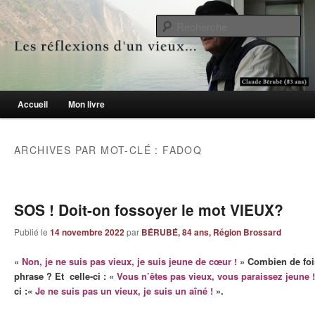
Le blogue des aînés de 65 ans et +
Re
Les réflexions d'un vieux…
Menu principal
Accueil
Mon livre
Aller au contenu principal
Aller au contenu secondaire
ARCHIVES PAR MOT-CLÉ :
FADOQ
SOS ! Doit-on fossoyer le mot VIEUX?
Publié le
14 novembre 2022
par
BÉRUBÉ, 84 ans, Région Brossard
«
Non, je ne suis pas vieux, je suis jeune de cœur !
» Combien de fois
phrase ? Et celle-ci : «
Vous n’êtes pas vieux, vous paraissez jeune !
ci :«
Je ne suis pas un vieux, je suis un aîné !
».