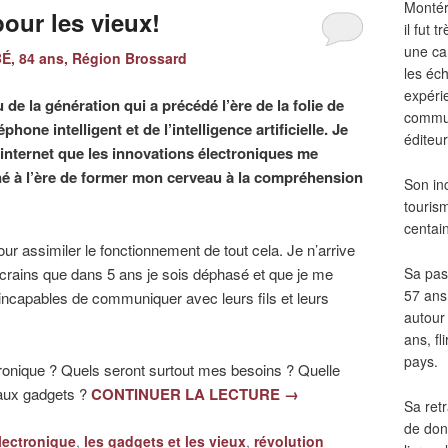
Montér
pour les vieux!
il fut
une ca
, 84 ans, Région Brossard
les éch
expéri
 de la génération qui a précédé l’ère de la folie de
commun
éphone intelligent et de l’intelligence artificielle. Je
éditeur
’internet que les innovations électroniques me
né à l’ère de former mon cerveau à la compréhension
Son in
touris
centai
ur assimiler le fonctionnement de tout cela. Je n’arrive
Je crains que dans 5 ans je sois déphasé et que je me
Sa pass
57 ans 
incapables de communiquer avec leurs fils et leurs
autour
ans, fl
pays.
onique ? Quels seront surtout mes besoins ? Quelle
aux gadgets ?
CONTINUER LA LECTURE
→
Sa retr
de don
lectronique
,
les gadgets et les vieux
,
révolution