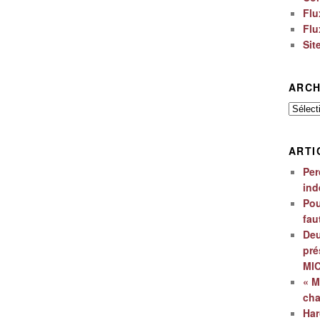
Flu
Flu
Sit
ARCH
Archiv
ARTI
Per
ind
Pou
fau
Deu
pré
MI
« M
ch
Har