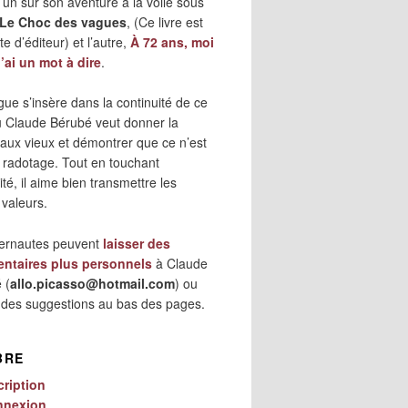
 l’un sur son aventure à la voile sous
Le Choc des vagues
, (Ce livre est
e d’éditeur) et l’autre,
À 72 ans, moi
j’ai un mot à dire
.
gue s’insère dans la continuité de ce
où Claude Bérubé veut donner la
 aux vieux et démontrer que ce n’est
 radotage. Tout en touchant
lité, il aime bien transmettre les
 valeurs.
ternautes peuvent
laisser des
ntaires plus personnels
à Claude
 (
allo.picasso@hotmail.com
) ou
r des suggestions au bas des pages.
BRE
cription
nnexion