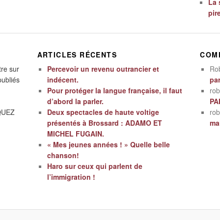
La 
pir
ARTICLES RÉCENTS
COM
tre sur
Percevoir un revenu outrancier et
Ro
publiés
indécent.
par
Pour protéger la langue française, il faut
rob
d’abord la parler.
PA
IQUEZ
Deux spectacles de haute voltige
rob
présentés à Brossard : ADAMO ET
mal
MICHEL FUGAIN.
« Mes jeunes années ! » Quelle belle
chanson!
Haro sur ceux qui parlent de
l’immigration !