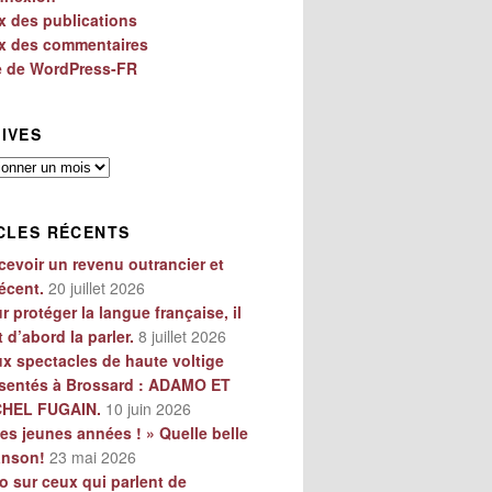
x des publications
x des commentaires
e de WordPress-FR
IVES
es
CLES RÉCENTS
cevoir un revenu outrancier et
écent.
20 juillet 2026
r protéger la langue française, il
t d’abord la parler.
8 juillet 2026
x spectacles de haute voltige
sentés à Brossard : ADAMO ET
CHEL FUGAIN.
10 juin 2026
es jeunes années ! » Quelle belle
anson!
23 mai 2026
o sur ceux qui parlent de