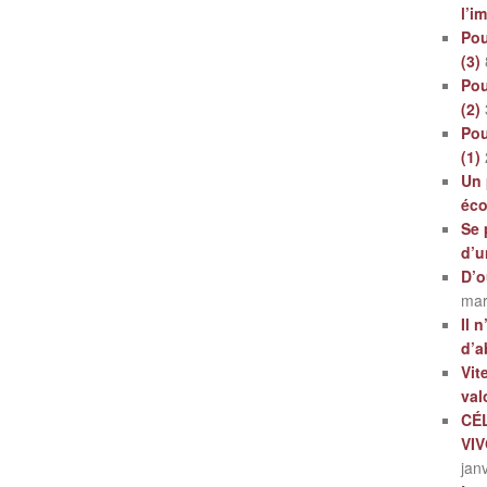
l’i
Pou
(3)
Pou
(2)
Pou
(1)
Un 
éc
Se 
d’u
D’o
mar
Il 
d’a
Vit
val
CÉ
VI
jan