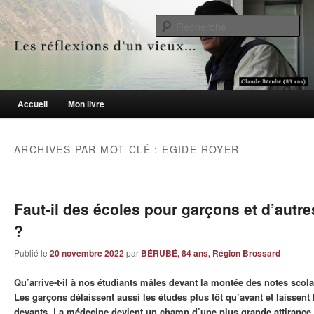
Le blogue des aînés de 65 ans et +
Re
Les réflexions d'un vieux…
Menu principal
Accueil
Mon livre
Aller au contenu principal
Aller au contenu secondaire
ARCHIVES PAR MOT-CLÉ :
EGIDE ROYER
Faut-il des écoles pour garçons et d’autres
?
Publié le
20 novembre 2022
par
BÉRUBÉ, 84 ans, Région Brossard
Qu’arrive-t-il à nos étudiants mâles devant la montée des notes sco
Les garçons délaissent aussi les études plus tôt qu’avant et laissent l
devants. La médecine devient un champ d’une plus grande attirance 