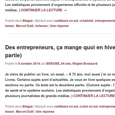
Les statistiques proviennent d’organismes officiels et de plusieurs j
médias. )
CONTINUER LA LECTURE
→
Publié dans
Blogue
|
Marqué avec
confiance en soi
,
créativité
,
entreprenaria
looser
,
Marcel Dutil
,
richesse
|
Une
réponse
Des entrepreneurs, ça mange quoi en hive
partie)
Publié le
9 octobre 2014
par
BÉRUBÉ, 84 ans, Région Brossard
Je viens de publier un livre, un essai, « À 72 ans, moi aussi j’ai un 
Livres. Certains sujets sont d’actualités. Je vous en livre quelques ex
sections ou partie. Ce texte est la deuxième partie. (Comme sujets : l
de santé et le système scolaire. Les statistiques proviennent d’organi
plusieurs journalistes de grands médias. )
CONTINUER LA LECTUR
Publié dans
Blogue
|
Marqué avec
confiance en soi
,
croire en soi
,
entreprena
looser
,
Marcel Dutil
|
Une
réponse