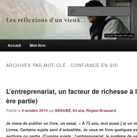
Le blogue des aînés de 65 ans et +
Re
Les réflexions d'un vieux…
Menu principal
Accueil
Mon livre
Aller au contenu principal
Aller au contenu secondaire
ARCHIVES PAR MOT-CLÉ :
CONFIANCE EN SOI
L’entreprenariat, un facteur de richesse à l
ère partie)
Publié le
9 octobre 2014
par
BÉRUBÉ, 84 ans, Région Brossard
Je viens de publier un livre, un essai, « À 72 ans, moi aussi j’ai un 
Livres. Certains sujets sont d’actualités. Je vous en livre quelques ex
sections ou partie. (Comme sujets : l’entreprenariat, le système de sa