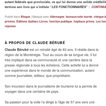
autant fédérale que provinciale, ce qui lui donne une solide crédibil
termine son livre qui s’intitule “
LES FONCTIONNAIRES
” :
CONTINU
Publié dans
Blogue
|
Marqué avec
Allemagne
,
bureaucratie lourde
,
chèque-é
privées
,
Éditions Québec-Livres
,
fonction publique
,
hopitaux privés
,
Les fon
réponse
À PROPOS DE CLAUDE BÉRUBÉ
Claude Bérubé
est un retraité âgé de 83 ans. Il réside dans la
région de la Montérégie. Tout au cours de sa longue vie, il fut
très impliqué dans sa communauté et une carrière dans la
presse régionale à tous les échelons. Cette activité lui a donné
une expérience dans le monde de la communication, autant
comme journaliste, éditeur, que propriétaire.
Son incursion dans le journalisme de tourisme lui a permis de
voyager dans une centaine de pays.
Sa passion pour la voile l’a dirigé à l’âge de 57 ans vers une