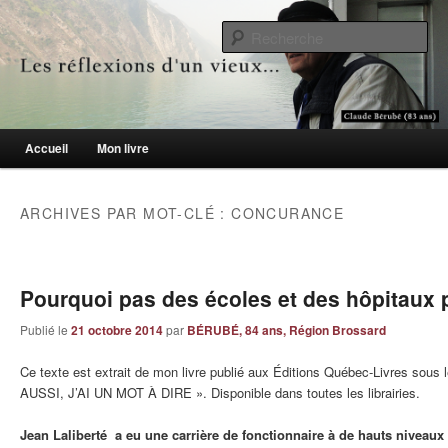
Le blogue des aînés de 65 ans et +
Re
Les réflexions d'un vieux…
Menu principal
Accueil
Mon livre
Aller au contenu principal
Aller au contenu secondaire
ARCHIVES PAR MOT-CLÉ :
CONCURANCE
Pourquoi pas des écoles et des hôpitaux 
Publié le
21 octobre 2014
par
BÉRUBÉ, 84 ans, Région Brossard
Ce texte est extrait de mon livre publié aux Éditions Québec-Livres sous 
AUSSI, J’AI UN MOT À DIRE ». Disponible dans toutes les librairies.
Jean Laliberté a eu une carrière de fonctionnaire à de hauts niveaux