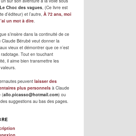
 l’un sur son aventure à la voile sous
Le Choc des vagues
, (Ce livre est
e d’éditeur) et l’autre,
À 72 ans, moi
j’ai un mot à dire
.
gue s’insère dans la continuité de ce
où Claude Bérubé veut donner la
 aux vieux et démontrer que ce n’est
 radotage. Tout en touchant
lité, il aime bien transmettre les
 valeurs.
ternautes peuvent
laisser des
ntaires plus personnels
à Claude
 (
allo.picasso@hotmail.com
) ou
r des suggestions au bas des pages.
BRE
cription
nnexion