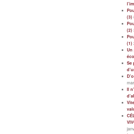
l’i
Pou
(3)
Pou
(2)
Pou
(1)
Un 
éc
Se 
d’u
D’o
mar
Il 
d’a
Vit
val
CÉ
VI
jan