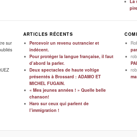
La 
pir
ARTICLES RÉCENTS
COM
tre sur
Percevoir un revenu outrancier et
Ro
publiés
indécent.
par
Pour protéger la langue française, il faut
rob
d’abord la parler.
PA
IQUEZ
Deux spectacles de haute voltige
rob
présentés à Brossard : ADAMO ET
mal
MICHEL FUGAIN.
« Mes jeunes années ! » Quelle belle
chanson!
Haro sur ceux qui parlent de
l’immigration !