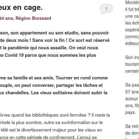
Montér
eux en cage.
1
il fut
une ca
4 ans, Région Brossard
les éch
expéri
aison, son appartement ou son studio, sans pouvoir
commun
e deux mois ! Sans voir la fin ! Ce sort est réservé
éditeur
t la pandémie qui nous assaille. On veut nous
rus Covid 19 parce que nous sommes les plus
Son in
touris
centai
ême sa famille et ses amis. Tourner en rond comme
uple, on peut converser, partager les tâches et
Sa pass
57 ans 
 chandelles. Les vieux solitaires doivent subir la
autour
ans, fl
pays.
res quand les bibliothèques sont fermées ? Il reste la
riode la plus sombre, outre sa surinformation sur le
Sa retr
 télé est le divertissement majeur pour les vieux en
de don
nce en cette période de confinement. L’ennui se