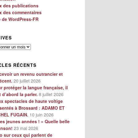
x des publications
x des commentaires
e de WordPress-FR
IVES
es
CLES RÉCENTS
cevoir un revenu outrancier et
écent.
20 juillet 2026
r protéger la langue française, il
t d’abord la parler.
8 juillet 2026
x spectacles de haute voltige
sentés à Brossard : ADAMO ET
CHEL FUGAIN.
10 juin 2026
es jeunes années ! » Quelle belle
anson!
23 mai 2026
o sur ceux qui parlent de