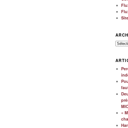
Flu
Flu
Sit
ARCH
Archiv
ARTI
Per
ind
Pou
fau
Deu
pré
MI
« M
ch
Har