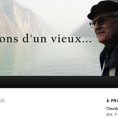
d'un vieux…
GE
À PR
Claud
ans. Il