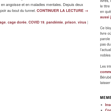
livres,
, en angoisse et en maladies mentales. Depuis deux
le titre
poir au bout du tunnel.
CONTINUER LA LECTURE
→
en quêt
aussi 
age
,
cage dorée
,
COVID 19
,
pandémie
,
prison
,
virus
|
Ce blo
livre 
parole
pas du
l’actua
nobles
Les in
comme
Bérubé
laisse
MEM
Ins
Co