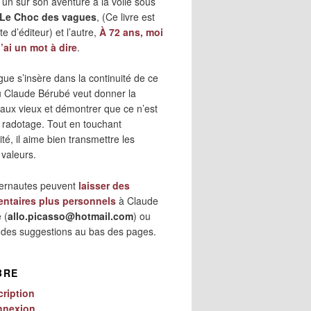
 l’un sur son aventure à la voile sous
Le Choc des vagues
, (Ce livre est
e d’éditeur) et l’autre,
À 72 ans, moi
j’ai un mot à dire
.
gue s’insère dans la continuité de ce
où Claude Bérubé veut donner la
 aux vieux et démontrer que ce n’est
 radotage. Tout en touchant
lité, il aime bien transmettre les
 valeurs.
ternautes peuvent
laisser des
ntaires plus personnels
à Claude
 (
allo.picasso@hotmail.com
) ou
r des suggestions au bas des pages.
BRE
cription
nnexion