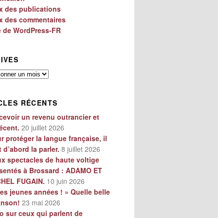
x des publications
x des commentaires
e de WordPress-FR
IVES
es
CLES RÉCENTS
cevoir un revenu outrancier et
écent.
20 juillet 2026
r protéger la langue française, il
t d’abord la parler.
8 juillet 2026
x spectacles de haute voltige
sentés à Brossard : ADAMO ET
CHEL FUGAIN.
10 juin 2026
es jeunes années ! » Quelle belle
anson!
23 mai 2026
o sur ceux qui parlent de