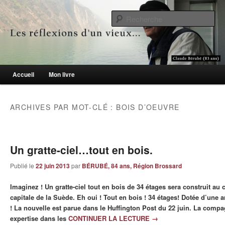
Le blogue des aînés de 65 ans et +
Re
Les réflexions d'un vieux…
Menu principal
Accueil
Mon livre
Aller au contenu principal
Aller au contenu secondaire
ARCHIVES PAR MOT-CLÉ :
BOIS D’OEUVRE
Un gratte-ciel…tout en bois.
Publié le
22 juin 2013
par
BÉRUBÉ, 84 ans, Région Brossard
Imaginez ! Un gratte-ciel tout en bois de 34 étages sera construit au 
capitale de la Suède. Eh oui ! Tout en bois ! 34 étages! Dotée d’une ar
! La nouvelle est parue dans le Huffington Post du 22 juin. La comp
expertise dans les
CONTINUER LA LECTURE
→