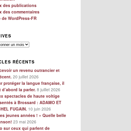
x des publications
x des commentaires
e de WordPress-FR
IVES
es
CLES RÉCENTS
cevoir un revenu outrancier et
écent.
20 juillet 2026
r protéger la langue française, il
t d’abord la parler.
8 juillet 2026
x spectacles de haute voltige
sentés à Brossard : ADAMO ET
CHEL FUGAIN.
10 juin 2026
es jeunes années ! » Quelle belle
anson!
23 mai 2026
o sur ceux qui parlent de