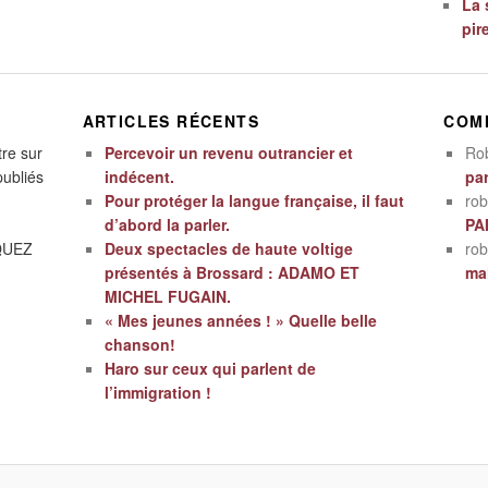
La 
pir
ARTICLES RÉCENTS
COM
tre sur
Percevoir un revenu outrancier et
Ro
publiés
indécent.
par
Pour protéger la langue française, il faut
rob
d’abord la parler.
PA
IQUEZ
Deux spectacles de haute voltige
rob
présentés à Brossard : ADAMO ET
mal
MICHEL FUGAIN.
« Mes jeunes années ! » Quelle belle
chanson!
Haro sur ceux qui parlent de
l’immigration !