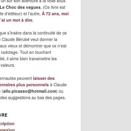
 l’un sur son aventure à la voile sous
Le Choc des vagues
, (Ce livre est
e d’éditeur) et l’autre,
À 72 ans, moi
j’ai un mot à dire
.
gue s’insère dans la continuité de ce
où Claude Bérubé veut donner la
 aux vieux et démontrer que ce n’est
 radotage. Tout en touchant
lité, il aime bien transmettre les
 valeurs.
ternautes peuvent
laisser des
ntaires plus personnels
à Claude
 (
allo.picasso@hotmail.com
) ou
r des suggestions au bas des pages.
BRE
cription
nnexion