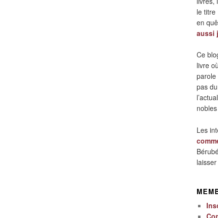
livres,
le titre
en quêt
aussi 
Ce blo
livre 
parole
pas du
l’actua
nobles
Les in
comme
Bérubé
laisse
MEM
Ins
Co