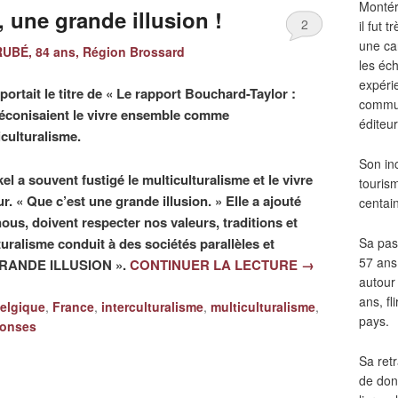
Montér
, une grande illusion !
2
il fut
une ca
UBÉ, 84 ans, Région Brossard
les éch
expéri
 portait le titre de « Le rapport Bouchard-Taylor :
commun
 préconisaient le vivre ensemble comme
éditeur
iculturalisme.
Son in
l a souvent fustigé le multiculturalisme et le vivre
touris
. « Que c’est une grande illusion. » Elle a ajouté
centai
ous, doivent respecter nos valeurs, traditions et
uralisme conduit à des sociétés parallèles et
Sa pass
57 ans 
GRANDE ILLUSION ».
CONTINUER LA LECTURE
→
autour
ans, fl
elgique
,
France
,
interculturalisme
,
multiculturalisme
,
pays.
onses
Sa retr
de don