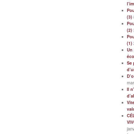
l’i
Pou
(3)
Pou
(2)
Pou
(1)
Un 
éc
Se 
d’u
D’o
mar
Il 
d’a
Vit
val
CÉ
VI
jan