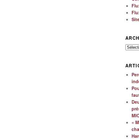
Flu
Flu
Sit
ARCH
Archiv
ARTI
Per
ind
Pou
fau
Deu
pré
MI
« M
ch
Har