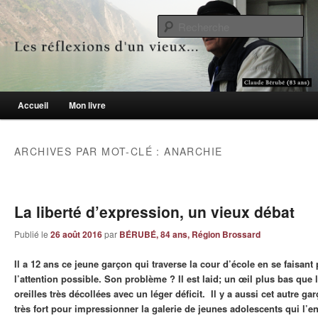
Le blogue des aînés de 65 ans et +
Re
Les réflexions d'un vieux…
Menu principal
Accueil
Mon livre
Aller au contenu principal
Aller au contenu secondaire
ARCHIVES PAR MOT-CLÉ :
ANARCHIE
La liberté d’expression, un vieux débat
Publié le
26 août 2016
par
BÉRUBÉ, 84 ans, Région Brossard
Il a 12 ans ce jeune garçon qui traverse la cour d’école en se faisant 
l’attention possible. Son problème ? Il est laid; un œil plus bas que l
oreilles très décollées avec un léger déficit. Il y a aussi cet autre ga
très fort pour impressionner la galerie de jeunes adolescents qui l’ent