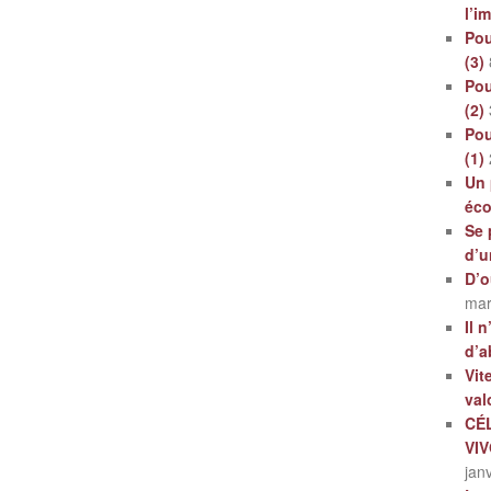
l’i
Pou
(3)
Pou
(2)
Pou
(1)
Un 
éc
Se 
d’u
D’o
mar
Il 
d’a
Vit
val
CÉ
VI
jan