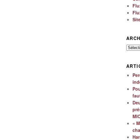
Flu
Flu
Sit
ARCH
Archiv
ARTI
Per
ind
Pou
fau
Deu
pré
MI
« M
ch
Har