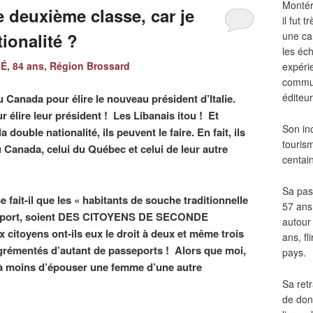
Montér
e deuxième classe, car je
il fut
tionalité ?
une ca
les éch
, 84 ans, Région Brossard
expéri
commun
éditeur
u Canada pour élire le nouveau président d’Italie.
 élire leur président ! Les Libanais itou ! Et
Son in
a double nationalité, ils peuvent le faire. En fait, ils
touris
 Canada, celui du Québec et celui de leur autre
centai
Sa pass
 fait-il que les « habitants de souche traditionnelle
57 ans 
seport, soient DES CITOYENS DE SECONDE
autour
itoyens ont-ils eux le droit à deux et même trois
ans, fl
agrémentés d’autant de passeports ! Alors que moi,
pays.
e à moins d’épouser une femme d’une autre
Sa retr
de don