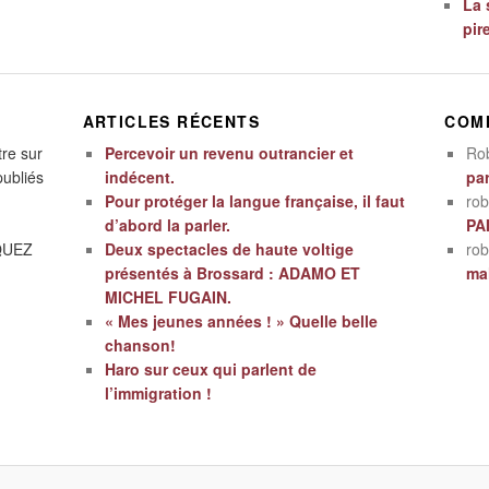
La 
pir
ARTICLES RÉCENTS
COM
tre sur
Percevoir un revenu outrancier et
Ro
publiés
indécent.
par
Pour protéger la langue française, il faut
rob
d’abord la parler.
PA
IQUEZ
Deux spectacles de haute voltige
rob
présentés à Brossard : ADAMO ET
mal
MICHEL FUGAIN.
« Mes jeunes années ! » Quelle belle
chanson!
Haro sur ceux qui parlent de
l’immigration !