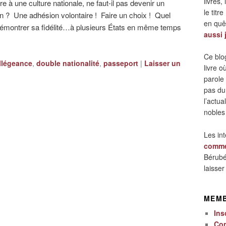
livres,
e à une culture nationale, ne faut-il pas devenir un
le titre
on ? Une adhésion volontaire ! Faire un choix ! Quel
en quêt
 démontrer sa fidélité…à plusieurs États en même temps
aussi 
Ce blo
llégeance
,
double nationalité
,
passeport
|
Laisser un
livre 
parole
pas du
l’actua
nobles
Les in
comme
Bérubé
laisse
MEM
Ins
Co