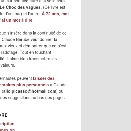
 l’un sur son aventure à la voile sous
Le Choc des vagues
, (Ce livre est
e d’éditeur) et l’autre,
À 72 ans, moi
j’ai un mot à dire
.
gue s’insère dans la continuité de ce
où Claude Bérubé veut donner la
 aux vieux et démontrer que ce n’est
 radotage. Tout en touchant
lité, il aime bien transmettre les
 valeurs.
ternautes peuvent
laisser des
ntaires plus personnels
à Claude
 (
allo.picasso@hotmail.com
) ou
r des suggestions au bas des pages.
BRE
cription
nnexion