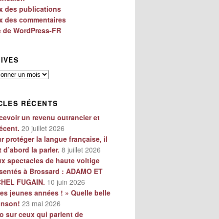
x des publications
x des commentaires
e de WordPress-FR
IVES
es
CLES RÉCENTS
cevoir un revenu outrancier et
écent.
20 juillet 2026
r protéger la langue française, il
t d’abord la parler.
8 juillet 2026
x spectacles de haute voltige
sentés à Brossard : ADAMO ET
CHEL FUGAIN.
10 juin 2026
es jeunes années ! » Quelle belle
anson!
23 mai 2026
o sur ceux qui parlent de