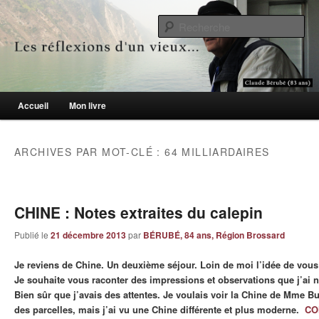
Le blogue des aînés de 65 ans et +
Re
Les réflexions d'un vieux…
Menu principal
Accueil
Mon livre
Aller au contenu principal
Aller au contenu secondaire
ARCHIVES PAR MOT-CLÉ :
64 MILLIARDAIRES
CHINE : Notes extraites du calepin
Publié le
21 décembre 2013
par
BÉRUBÉ, 84 ans, Région Brossard
Je reviens de Chine. Un deuxième séjour. Loin de moi l’idée de vous 
Je souhaite vous raconter des impressions et observations que j’ai 
Bien sûr que j’avais des attentes. Je voulais voir la Chine de Mme Butt
des parcelles, mais j’ai vu une Chine différente et plus moderne.
CO