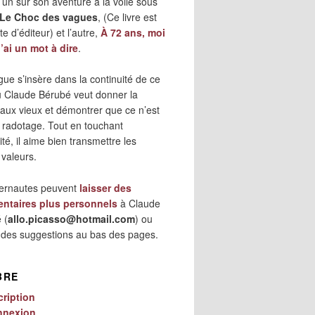
 l’un sur son aventure à la voile sous
Le Choc des vagues
, (Ce livre est
e d’éditeur) et l’autre,
À 72 ans, moi
j’ai un mot à dire
.
gue s’insère dans la continuité de ce
où Claude Bérubé veut donner la
 aux vieux et démontrer que ce n’est
 radotage. Tout en touchant
lité, il aime bien transmettre les
 valeurs.
ternautes peuvent
laisser des
ntaires plus personnels
à Claude
 (
allo.picasso@hotmail.com
) ou
r des suggestions au bas des pages.
BRE
cription
nnexion