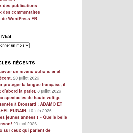
x des publications
x des commentaires
e de WordPress-FR
IVES
es
CLES RÉCENTS
cevoir un revenu outrancier et
écent.
20 juillet 2026
r protéger la langue française, il
t d’abord la parler.
8 juillet 2026
x spectacles de haute voltige
sentés à Brossard : ADAMO ET
CHEL FUGAIN.
10 juin 2026
es jeunes années ! » Quelle belle
anson!
23 mai 2026
o sur ceux qui parlent de