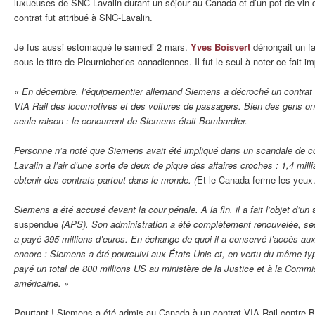
luxueuses de SNC-Lavalin durant un séjour au Canada et d’un pot-de-vin d
contrat fut attribué à SNC-Lavalin.
Je fus aussi estomaqué le samedi 2 mars.
Yves Boisvert
dénonçait un fa
sous le titre de Pleurnicheries canadiennes. Il fut le seul à noter ce fait im
« En décembre, l’équipementier allemand Siemens a décroché un contrat d
VIA Rail des locomotives et des voitures de passagers. Bien des gens on
seule raison : le concurrent de Siemens était Bombardier.
Personne n’a noté que Siemens avait été impliqué dans un scandale de c
Lavalin a l’air d’une sorte de deux de pique des affaires croches : 1,4 mill
obtenir des contrats partout dans le monde. (
Et le Canada ferme les yeux.
Siemens a été accusé devant la cour pénale. À la fin, il a fait l’objet d’un
suspendue
(APS). Son administration a été complètement renouvelée, ses
a payé 395 millions d’euros. En échange de quoi il a conservé l’accès a
encore : Siemens a été poursuivi aux États-Unis et, en vertu du même typ
payé un total de 800 millions US au ministère de la Justice et à la Commi
américaine.
»
Pourtant ! Siemens a été admis au Canada à un contrat VIA Rail contre 