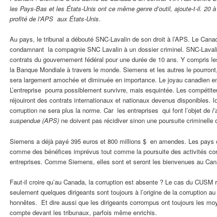
les Pays-Bas et les États-Unis ont ce même genre d’outil, ajoute-t-il. 20 
profité de l’APS aux États-Unis
.
Au pays, le tribunal a débouté SNC-Lavalin de son droit à l’APS. Le Canada
condamnant la compagnie SNC Lavalin à un dossier criminel. SNC-Lavali
contrats du gouvernement fédéral pour une durée de 10 ans. Y compris le
la Banque Mondiale à travers le monde. Siemens et les autres le pourron
sera largement amochée et diminuée en importance. Le joyau canadien en 
L’entreprise pourra possiblement survivre, mais esquintée. Les compét
réjouiront des contrats internationaux et nationaux devenus disponibles. I
corruption ne sera plus la norme. Car les entreprises qui font l’objet de
l
suspendue (APS)
ne doivent pas récidiver sinon une poursuite criminelle
Siemens a déjà payé 395 euros et 800 millions $ en amendes. Les pays
comme des bénéfices imprévus tout comme la poursuite des activités co
entreprises. Comme Siemens, elles sont et seront les bienvenues au Can
Faut-il croire qu’au Canada, la corruption est absente ? Le cas du CUSM r
seulement quelques dirigeants sont toujours à l’origine de la corruption
honnêtes. Et dire aussi que les dirigeants corrompus ont toujours les moy
compte devant les tribunaux, parfois même enrichis.