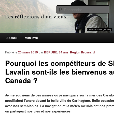
Le blogue des aînés de 65 ans et +
Re
Les réflexions d'un vieux…
Menu principal
Accueil
Mon livre
Aller au contenu principal
Aller au contenu secondaire
Publié le
20 mars 2019
par
BÉRUBÉ, 84 ans, Région Brossard
Pourquoi les compétiteurs de 
Lavalin sont-ils les bienvenus a
Canada ?
Je me souviens de ces années où je naviguais sur la mer des Caraïb
mouillaient l’ancre devant la belle ville de Carthagène. Belle occasio
avec nos semblables. La navigation et la météo meublaient nos prem
on partageait nos vies et nos expériences.