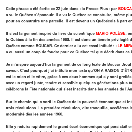
Cette phrase a été écrite ce 22 juin dans ‹ la Presse Plus › par
BOUCA
a vu le Québec s’épanouir. Il a vu le Québec se construire, même plus
pour en construire une parcelle. Il est devenu un Québécois à part en
Il s’est largement inspiré du livre du scientifique
MARIO POLÈSE
, e
le Québec à la fin des années 1960. Il est donc un témoin privilégi
Québec comme BOUCAR. Ce dernier a lu cet essai intitulé : ‹
LE MIR
a eu aussi un coup de foudre pour ce Québec tel que décrit dans ce
Je m’inspire aujourd’hui largement de ce long texte de Boucar Diouf 
saveur. C’est pourquoi j’ai intitulé mon texte qu’ON A RAISON D’ÊT
est le mien et le vôtre, grâce à ces deux hommes qui s’y sont greffés
avec un regard juste, tendre et sensible quelques générations plus 
célébrons la Fête nationale qui s’est inscrite dans les annales de l’
Sur le chemin qui a sorti le Québec de la pauvreté économique et inte
trois révolutions. La première révolution, dite tranquille, accélérera
modernité dès les années 1960.
Elle y réduira rapidement le grand écart économique qui persistait en