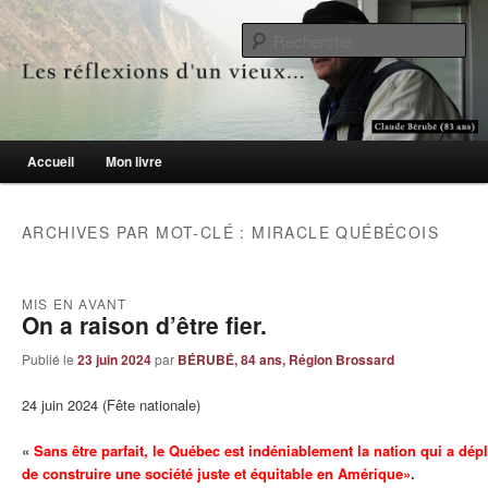
Le blogue des aînés de 65 ans et +
Re
Les réflexions d'un vieux…
Menu principal
Accueil
Mon livre
Aller au contenu principal
Aller au contenu secondaire
ARCHIVES PAR MOT-CLÉ :
MIRACLE QUÉBÉCOIS
MIS EN AVANT
On a raison d’être fier.
Publié le
23 juin 2024
par
BÉRUBÉ, 84 ans, Région Brossard
24 juin 2024 (Fête nationale)
«
Sans être parfait, le Québec est indéniablement la nation qui a dép
de construire une société juste et équitable en Amérique»
.