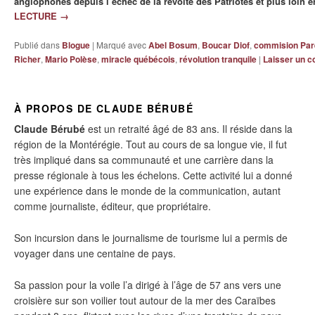
anglophones depuis l’échec de la révolte des Patriotes et plus loin e
LECTURE
→
Publié dans
Blogue
|
Marqué avec
Abel Bosum
,
Boucar Diof
,
commision Par
Richer
,
Mario Polèse
,
miracle québécois
,
révolution tranquile
|
Laisser un 
À PROPOS DE CLAUDE BÉRUBÉ
Claude Bérubé
est un retraité âgé de 83 ans. Il réside dans la
région de la Montérégie. Tout au cours de sa longue vie, il fut
très impliqué dans sa communauté et une carrière dans la
presse régionale à tous les échelons. Cette activité lui a donné
une expérience dans le monde de la communication, autant
comme journaliste, éditeur, que propriétaire.
Son incursion dans le journalisme de tourisme lui a permis de
voyager dans une centaine de pays.
Sa passion pour la voile l’a dirigé à l’âge de 57 ans vers une
croisière sur son voilier tout autour de la mer des Caraïbes