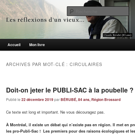
Le blogue des aînés de 65 ans et +
Re
Les réflexions d'un vieux…
Menu principal
Accueil
Mon livre
Aller au contenu principal
Aller au contenu secondaire
ARCHIVES PAR MOT-CLÉ :
CIRCULAIRES
Doit-on jeter le PUBLI-SAC à la poubelle ?
Publié le
22 décembre 2019
par
BÉRUBÉ, 84 ans, Région Brossard
Ce texte est long et important. Ne vous découragez pas.
À Montréal, il existe un débat qui n’existe pas en région. Il met en pr
les pro-Publi-Sac ! Les premiers pour des raisons écologiques et le