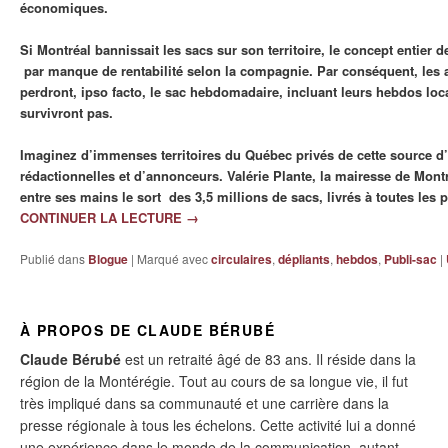
économiques.
Si Montréal bannissait les sacs sur son territoire, le concept entier d
par manque de rentabilité selon la compagnie. Par conséquent, les
perdront, ipso facto, le sac hebdomadaire, incluant leurs hebdos loc
survivront pas.
Imaginez d’immenses territoires du Québec privés de cette source d
rédactionnelles et d’annonceurs. Valérie Plante, la mairesse de Mont
entre ses mains le sort des 3,5 millions de sacs, livrés à toutes les 
CONTINUER LA LECTURE
→
Publié dans
Blogue
|
Marqué avec
circulaires
,
dépliants
,
hebdos
,
Publi-sac
|
À PROPOS DE CLAUDE BÉRUBÉ
Claude Bérubé
est un retraité âgé de 83 ans. Il réside dans la
région de la Montérégie. Tout au cours de sa longue vie, il fut
très impliqué dans sa communauté et une carrière dans la
presse régionale à tous les échelons. Cette activité lui a donné
une expérience dans le monde de la communication, autant