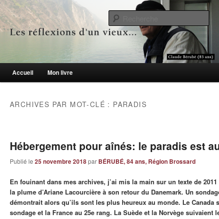
Le blogue des aînés de 65 ans et +
Re
Les réflexions d'un vieux…
Menu principal
Accueil
Mon livre
Aller au contenu principal
Aller au contenu secondaire
ARCHIVES PAR MOT-CLÉ :
PARADIS
Hébergement pour aînés: le paradis est 
Publié le
25 novembre 2018
par
BÉRUBÉ, 84 ans, Région Brossard
En fouinant dans mes archives, j’ai mis la main sur un texte de 2011
la plume d’Ariane Lacourcière à son retour du Danemark. Un sondag
démontrait alors qu’ils sont les plus heureux au monde. Le Canada s
sondage et la France au 25e rang. La Suède et la Norvège suivaient l