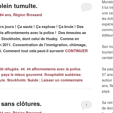
Montér
lein tumulte.
il fut
une ca
84 ans, Région Brossard
les éch
expéri
s jours ! Ça saute ! Ça explose ! Ça brule ! Des
commun
ts affrontements avec la police ! Des émeutes se
éditeur
de Stockholm, dont celui de Husby. Comme en
n 2011. Concentration de l’immigration, chômage,
Son in
é. Comment tout cela peut-il survenir
CONTINUER
touris
centai
00 réfugiés
,
44
,
44 affrontements avec la police
,
Sa pass
e pays le mieux gouverné
,
lhospitalité suédoise
,
57 ans 
ute
,
Stockholm
,
Suède
|
Laisser un commentaire
autour
ans, fl
pays.
sans clôtures.
Sa retr
1
de don
4 ans, Région Brossard