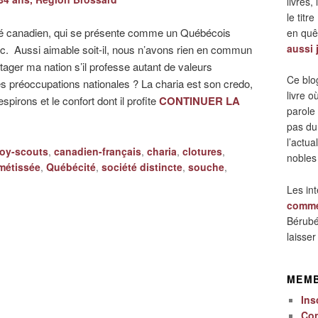
livres,
le titre
é canadien, qui se présente comme un Québécois
en quêt
aussi 
ébec. Aussi aimable soit-il, nous n’avons rien en commun
tager ma nation s’il professe autant de valeurs
Ce blo
 préoccupations nationales ? La charia est son credo,
livre 
espirons et le confort dont il profite
CONTINUER LA
parole
pas du
l’actua
oy-scouts
,
canadien-français
,
charia
,
clotures
,
nobles
métissée
,
Québécité
,
société distincte
,
souche
,
Les in
comme
Bérubé
laisse
MEM
Ins
Co