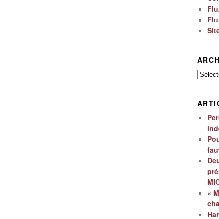
Flu
Flu
Sit
ARCH
Archiv
ARTI
Per
ind
Pou
fau
Deu
pré
MI
« M
ch
Har