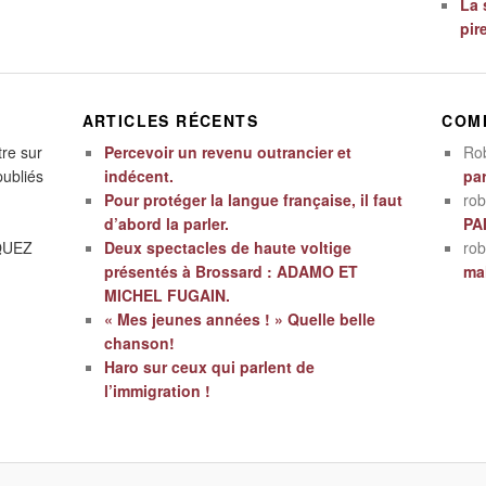
La 
pir
ARTICLES RÉCENTS
COM
tre sur
Percevoir un revenu outrancier et
Ro
publiés
indécent.
par
Pour protéger la langue française, il faut
rob
d’abord la parler.
PA
IQUEZ
Deux spectacles de haute voltige
rob
présentés à Brossard : ADAMO ET
mal
MICHEL FUGAIN.
« Mes jeunes années ! » Quelle belle
chanson!
Haro sur ceux qui parlent de
l’immigration !