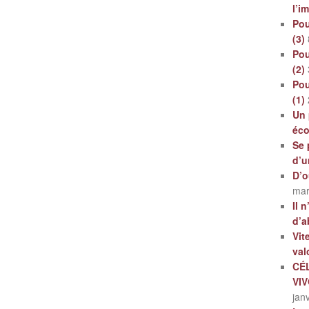
l’i
Pou
(3)
Pou
(2)
Pou
(1)
Un 
éc
Se 
d’u
D’o
mar
Il 
d’a
Vit
val
CÉ
VI
jan