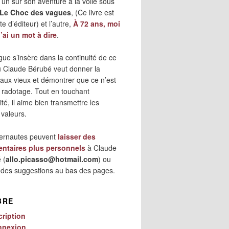
 l’un sur son aventure à la voile sous
Le Choc des vagues
, (Ce livre est
e d’éditeur) et l’autre,
À 72 ans, moi
j’ai un mot à dire
.
gue s’insère dans la continuité de ce
où Claude Bérubé veut donner la
 aux vieux et démontrer que ce n’est
 radotage. Tout en touchant
lité, il aime bien transmettre les
 valeurs.
ternautes peuvent
laisser des
ntaires plus personnels
à Claude
 (
allo.picasso@hotmail.com
) ou
r des suggestions au bas des pages.
BRE
cription
nnexion