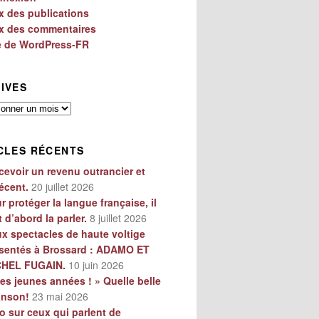
x des publications
x des commentaires
e de WordPress-FR
IVES
es
CLES RÉCENTS
cevoir un revenu outrancier et
écent.
20 juillet 2026
r protéger la langue française, il
t d’abord la parler.
8 juillet 2026
x spectacles de haute voltige
sentés à Brossard : ADAMO ET
CHEL FUGAIN.
10 juin 2026
es jeunes années ! » Quelle belle
anson!
23 mai 2026
o sur ceux qui parlent de