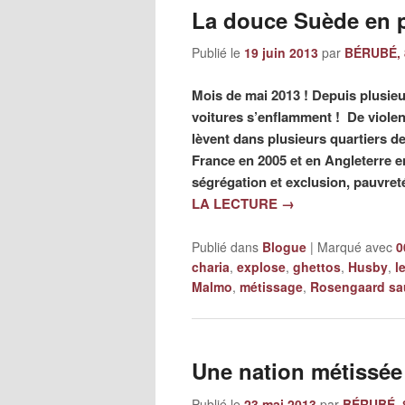
La douce Suède en p
Publié le
19 juin 2013
par
BÉRUBÉ, 
Mois de mai 2013 ! Depuis plusieur
voitures s’enflamment ! De violen
lèvent dans plusieurs quartiers 
France en 2005 et en Angleterre e
ségrégation et exclusion, pauvret
LA LECTURE
→
Publié dans
Blogue
|
Marqué avec
0
charia
,
explose
,
ghettos
,
Husby
,
l
Malmo
,
métissage
,
Rosengaard sa
Une nation métissée 
Publié le
23 mai 2013
par
BÉRUBÉ, 8